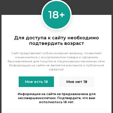
18+
Если плеер не загрузился, перейдите на
YouTube
и
Для доступа к сайту необходимо
смотрите с VPN.
подтвердить возраст
Комплектация
Сайт представляет собой интернет-витрину, позволяет
ознакомиться с ассортиментом товара и оформить
Стандартная комплектация Rincoe Manto AIO Ultra
бронирование для покупки в стационарных магазинах сети.
Информация на сайте не является рекламой и публичной
включает:
офертой.
Устройство Manto AIO Ultra ×1
Мне есть 18
Мне нет 18
Картридж с предустановленным Mesh-испарителем
0.3Ω ×1
Информация на сайте не предназначена для
Дополнительный испаритель Mesh 0.15Ω ×1
несовершеннолетних. Подтвердите, что вам
исполнилось 18 лет.
Кабель для зарядки USB Type-C ×1
Сертификационная карта, гарантийный талон,