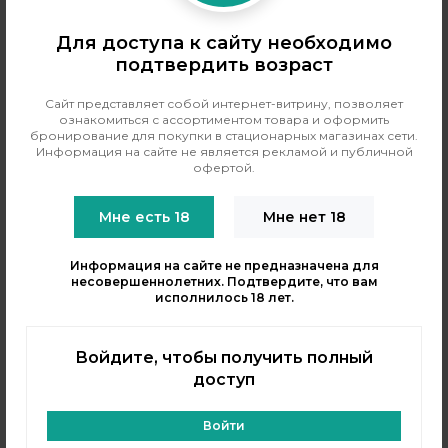
Strawberry
Pineapple
Бренд:
Horny Flava
Бренд:
Horny Flava
Для доступа к сайту необходимо
PG/VG:
50/50
PG/VG:
50/50
подтвердить возраст
Вкус:
холодок, ягодные
Вкус:
фруктовые, холодок
Объем, мл:
15
Объем, мл:
15
Сайт представляет собой интернет-витрину, позволяет
650 рублей
650 рублей
ознакомиться с ассортиментом товара и оформить
бронирование для покупки в стационарных магазинах сети.
Информация на сайте не является рекламой и публичной
В резерв
В резерв
офертой.
Только самовывоз
?
Только самовывоз
?
Мне есть 18
Мне нет 18
Информация на сайте не предназначена для
несовершеннолетних. Подтвердите, что вам
исполнилось 18 лет.
Войдите, чтобы получить полный
доступ
Войти
Хорни Флава
Хорни Флава