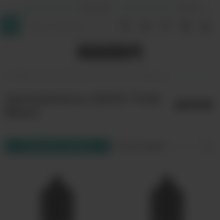
+7 (964) 640-20-93
- Таганская
+7 (926) 028-52-32
- Перово
InDaVape
Аромамиксы
QVKS
QVKS Total Black
Аромамиксы QVKS Total
Black
Фильтр товаров