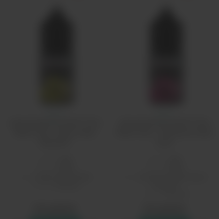
Релл
Релл
Ароматизатор QVKS Total
Ароматизатор QVKS Total
Black 13мл - Дыня Киви
Black 13мл - Клубника Киви
Эвкалипт
Алоэ
Бренд:
Rell
Бренд:
Rell
PG/VG:
50/50
PG/VG:
50/50
Вкус:
травы, фруктовые
Вкус:
растения, фруктовые,
ягодные
Страна:
Россия
Страна:
Россия
610 рублей
610 рублей