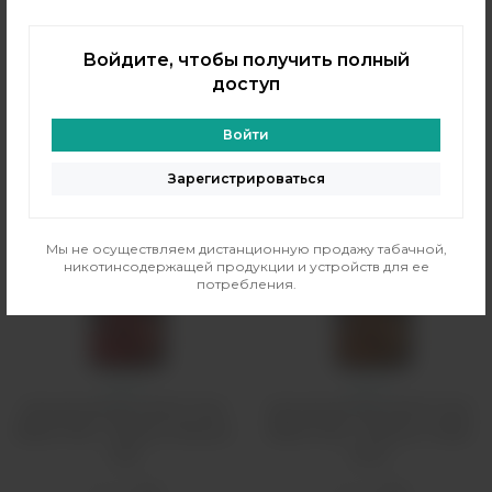
Страна:
Россия
Страна:
Россия
610 рублей
610 рублей
Войдите, чтобы получить полный
В резерв
В резерв
доступ
Только самовывоз
?
Только самовывоз
?
Войти
Зарегистрироваться
Мы не осуществляем дистанционную продажу табачной,
никотинсодержащей продукции и устройств для ее
потребления.
Релл
Релл
Ароматизатор QVKS Total
Ароматизатор QVKS Total
Black 13мл - Яблоко Вишня
Black 13мл - Яблоко Лайм
Чай
Алоэ
Бренд:
Rell
Бренд:
Rell