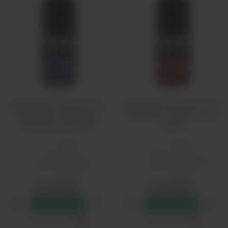
Релл
Релл
Ароматизатор QVKS Total
Ароматизатор QVKS Total
Black 13мл - Виноград
Black 13мл - Гранат Груша
Смородина Шалфей
Тимьян
Бренд:
Rell
Бренд:
Rell
PG/VG:
50/50
PG/VG:
50/50
Вкус:
травы, ягодные
Вкус:
травы, фруктовые
Страна:
Россия
Страна:
Россия
610 рублей
610 рублей
В резерв
В резерв
Только самовывоз
?
Только самовывоз
?