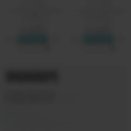
PG/VG:
50/50
PG/VG:
50/50
Вкус:
напитки, фруктовые, чай,
Вкус:
растения, фруктовые,
ягодные
цитрусовые
Страна:
Россия
Страна:
Россия
610 рублей
610 рублей
В резерв
В резерв
Только самовывоз
?
Только самовывоз
?
+7 (964) 640-20-93
- Таганская
+7 (926) 028-52-32
- Перово
Заказать звонок
info@indavape.com
м. Перово, 1-я Владимирская 31
ПН - ВС 11:00 - 21:00