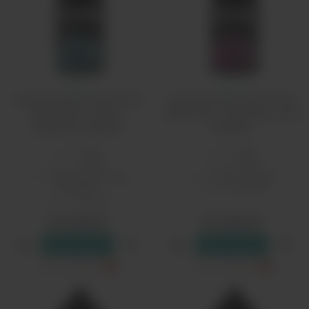
Релл
Релл
Ароматизатор QVKS Total
Ароматизатор QVKS Total
Black 13мл - Арбуз
Black 13мл - Виноград Асаи
Клубника Базилик
Базилик
Бренд:
Rell
Бренд:
Rell
PG/VG:
50/50
PG/VG:
50/50
Вкус:
травы, фруктовые,
Вкус:
травы, ягодные
ягодные
Страна:
Россия
Страна:
Россия
610 рублей
610 рублей
В резерв
В резерв
Только самовывоз
?
Только самовывоз
?