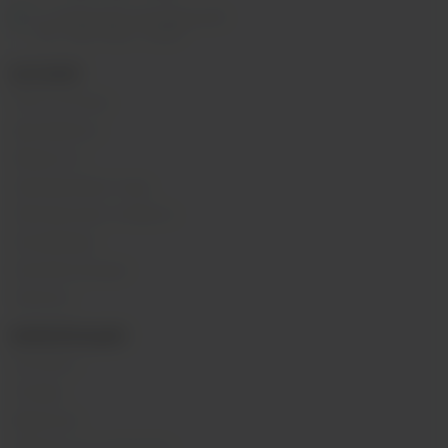
м. Таганская, Гончарная 38
ПН - ВС 11:00 - 21:00
КАТАЛОГ
POD-системы
Аромамиксы
Жидкости
Одноразовые поды
Электронные сигареты
Атомайзеры
Комплектующие
Напитки
ИНФОРМАЦИЯ
Контакты
Отзывы
Вакансии