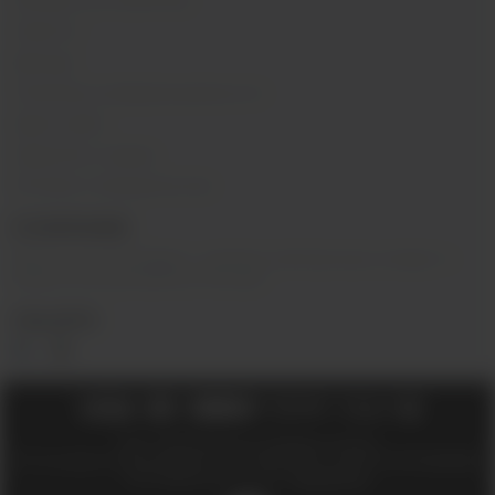
Обзоры на устройства
Новости
Бренды
Политика конфиденциальности
Карта сайта
Гарантия и сервис
Оптовое сотрудничество
О КОМПАНИИ
Вейп-шоп
«
InDaVape
»
- магазин электронных сигарет и
жидкостей для вейпа в Москве.
СОЦ.СЕТИ
2018 - 2026 © Вейпшоп InDaVape в Москве
ИП Ухин Денис Александрович ИНН 773011970514 ОГРНИП 323774600508212
SEO-продвижение сайта -
Иванов Егор