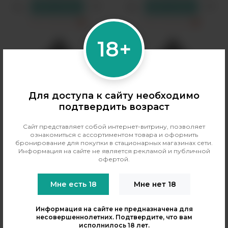
В резерв
В резерв
Только самовывоз
?
Только самовывоз
?
18+
Для доступа к сайту необходимо
подтвердить возраст
Сайт представляет собой интернет-витрину, позволяет
ознакомиться с ассортиментом товара и оформить
бронирование для покупки в стационарных магазинах сети.
Релл
Релл
Информация на сайте не является рекламой и публичной
Ароматизатор QVKS Total
Ароматизатор QVKS Total
офертой.
Black 13мл - Малина
Black 13мл - Огурец Киви
Лаванда Лимонад
Бузина
Мне есть 18
Мне нет 18
Бренд:
Rell
Бренд:
Rell
PG/VG:
50/50
PG/VG:
50/50
Информация на сайте не предназначена для
Вкус:
напитки, цветочные,
Вкус:
овощи, фруктовые,
несовершеннолетних. Подтвердите, что вам
ягодные
ягодные
исполнилось 18 лет.