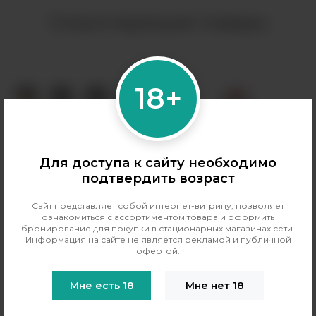
Сопутствующие товары
18+
Для доступа к сайту необходимо
подтвердить возраст
Смок
Смок
Сайт представляет собой интернет-витрину, позволяет
Набор SMOK Nord 4 Pod
Испаритель SMOK RPM 2
ознакомиться с ассортиментом товара и оформить
бронирование для покупки в стационарных магазинах сети.
2000mAh Kit (Leather
Mesh 0.16ohm Coil
Информация на сайте не является рекламой и публичной
Series)
офертой.
Бренд:
Smok
Сопротивление:
0,16 Ом
Бренд:
Smok
Вес:
10 гр
Мощность, Вт:
80
Мне есть 18
Мне нет 18
Аккумулятор, мАч:
2000
Объем бака, мл:
4.5
2