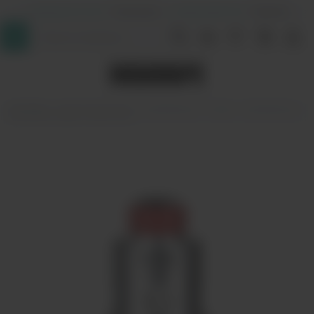
+7 (964) 640-20-93
- Таганская
+7 (926) 028-52-32
- Перово
InDaVape
Комплектующие
Испарители
Smok
Испаритель
SMOK RPM Mesh 0.4ohm Coil