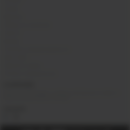
Контакты
Отзывы
Вакансии
Обзоры на устройства
Новости
Бренды
Политика конфиденциальности
Карта сайта
Гарантия и сервис
Оптовое сотрудничество
О КОМПАНИИ
Вейп-шоп
«
InDaVape
»
- магазин электронных сигарет и
жидкостей для вейпа в Москве.
СОЦ.СЕТИ