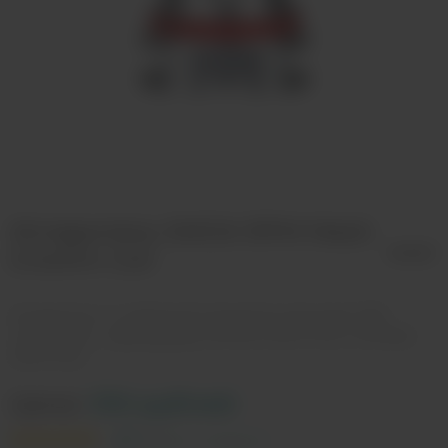
Испаритель SMOK RPM Mesh
0.4ohm Coil
Испаритель со свободной затяжкой (сменный). 25W.
Совместим с картриджами RPM40 RPM POD и RPM80
RPM POD.
Цена:
330 рублей
Рейтинг и отзывы (2)