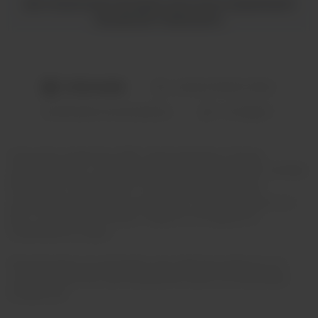
Дистанционная продажа никотиносодержащей
продукции запрещена.
ОПИСАНИЕ
ХАРАКТЕРИСТИКИ
2
НАЛИЧИЕ В МАГАЗИНАХ
ОТЗЫВЫ
Сменный испаритель 25W. Оригинальный. Полная
совместимость с картриджами RPM40 RPM POD, RPM80
RPM POD и SMOK Fetch. Перед использованием
необходимо пропитать испаритель. Залейте жидкость в
бак и оставьте на 15 минут. Важно в это время не
пользоваться подом.
Рекомендуем использовать для парения жидкости на
солевом никотине для продления срока эксплуатации
испарителя.