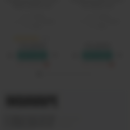
Испаритель SMOK RPM 2
Испаритель SMOK RPM 2
Mesh 0.16ohm Coil
DC 0.6ohm Coil
Бренд:
Smok
Бренд:
Smok
Сопротивление:
0,16 Ом
Сопротивление:
0,6 Ом
Вес:
10 гр
Вес:
10 гр
2
340 рублей
340 рублей
В резерв
В резерв
Только самовывоз
?
Только самовывоз
?
+7 (964) 640-20-93
- Таганская
+7 (926) 028-52-32
- Перово