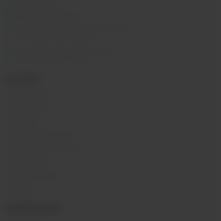
Заказать звонок
info@indavape.com
м. Перово, 1-я Владимирская 31
ПН - ВС 11:00 - 21:00
м. Таганская, Гончарная 38
ПН - ВС 11:00 - 21:00
КАТАЛОГ
POD-системы
Аромамиксы
Жидкости
Одноразовые поды
Электронные сигареты
Атомайзеры
Комплектующие
Напитки
ИНФОРМАЦИЯ