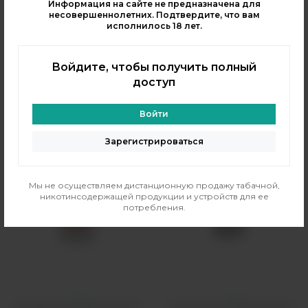
Информация на сайте не предназначена для
2590 рублей
340 рублей
несовершеннолетних. Подтвердите, что вам
исполнилось 18 лет.
В резерв
В резерв
Cамовывоз
Смок Норд 4
?
Только самовывоз
?
Войдите, чтобы получить полный
доступ
Войти
Аналогичные товары
Зарегистрироваться
Мы не осуществляем дистанционную продажу табачной,
никотинсодержащей продукции и устройств для ее
потребления.
Смок
Смок