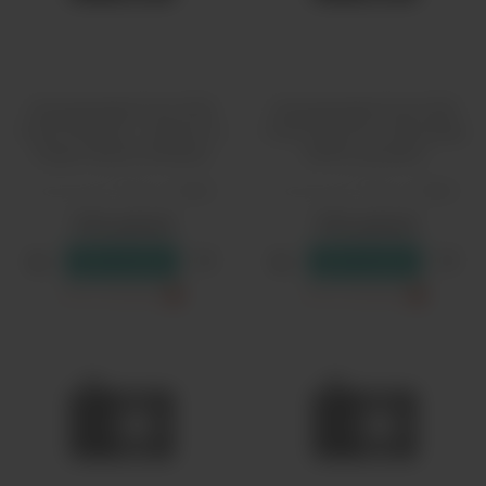
Одноразовый Pod HQD
Одноразовый Pod HQD
Cuvie Plus Pro - Ананас со
Cuvie Plus Pro - Виноград
Льдом (9000 затяжек)
(9000 затяжек)
Количество затяжек:
9000
Количество затяжек:
9000
1790 рублей
1790 рублей
В резерв
В резерв
Только самовывоз
?
Только самовывоз
?