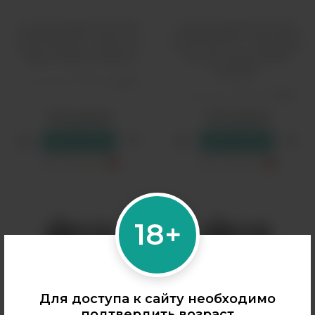
Одноразовый Pod HQD
Одноразовый Pod HQD
Cuvie Plus Pro - Манго со
Cuvie Plus Pro - Мята Хвоя
Льдом (9000 затяжек)
Лесные Ягоды (9000
затяжек)
Количество затяжек:
9000
Количество затяжек:
9000
1790 рублей
1790 рублей
В резерв
В резерв
Только самовывоз
?
Только самовывоз
?
18+
Для доступа к сайту необходимо
подтвердить возраст