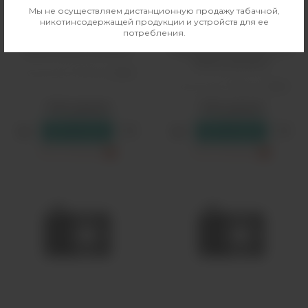
Мы не осуществляем дистанционную продажу табачной,
Одноразовый Pod HQD
Одноразовый Pod HQD
никотинсодержащей продукции и устройств для ее
потребления.
Cuvie Plus Pro - Сочная
Cuvie Plus Pro - Сочный
Груша (9000 затяжек)
Марокканский Апельсин
(9000 затяжек)
Количество затяжек:
9000
Количество затяжек:
9000
1790 рублей
1790 рублей
В резерв
В резерв
Только самовывоз
?
Только самовывоз
?