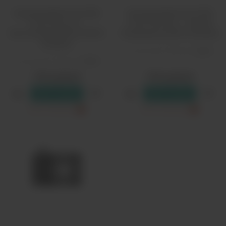
Одноразовый Pod HQD
Одноразовый Pod HQD
Cuvie Plus Pro -
Cuvie Plus Pro - Черная
Тростниковая Мята (9000
Смородина (9000 затяжек)
затяжек)
Количество затяжек:
9000
Количество затяжек:
9000
1790 рублей
1790 рублей
В резерв
В резерв
Только самовывоз
?
Только самовывоз
?