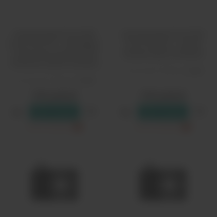
Одноразовый Pod HQD
Одноразовый Pod HQD
Cuvie Plus Pro - Грейпфрут
Cuvie Plus Pro - Дикая
и Красный Сицилийский
Клюква (9000 затяжек)
Апельсин (9000 затяжек)
Количество затяжек:
9000
Количество затяжек:
9000
1790 рублей
1790 рублей
В резерв
В резерв
Только самовывоз
?
Только самовывоз
?