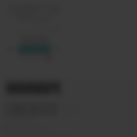
Одноразовый Pod HQD
Cuvie Plus Pro - Чистый
(9000 затяжек)
Количество затяжек:
9000
1790 рублей
В резерв
Только самовывоз
?
+7 (964) 640-20-93
- Таганская
+7 (926) 028-52-32
- Перово
Заказать звонок
info@indavape.com
м. Перово, 1-я Владимирская 31