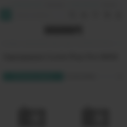
+7 (964) 640-20-93
- Таганская
+7 (926) 028-52-32
- Перово
InDaVape
Одноразовые поды
HQD
Cuvie Plus Pro 9000
Одноразки Cuvie Plus Pro 9000
Фильтр товаров