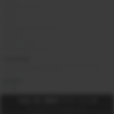
Обзоры на устройства
Новости
Бренды
Политика конфиденциальности
Карта сайта
Гарантия и сервис
Оптовое сотрудничество
О КОМПАНИИ
Вейп-шоп
«
InDaVape
»
- магазин электронных сигарет и
жидкостей для вейпа в Москве.
СОЦ.СЕТИ
2018 - 2026 © Вейпшоп InDaVape в Москве
ИП Ухин Денис Александрович ИНН 773011970514 ОГРНИП 323774600508212