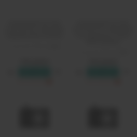
Одноразовый Pod HQD
Одноразовый Pod HQD
Cuvie Plus Pro - Вишневая
Cuvie Plus Pro - Гранатовый
Газировка (9000 затяжек)
Сок Смородина и Лимон
(9000 затяжек)
Количество затяжек:
9000
Количество затяжек:
9000
1790 рублей
1790 рублей
В резерв
В резерв
Только самовывоз
?
Только самовывоз
?