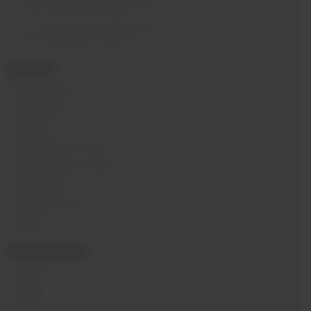
ПН - ВС 11:00 - 21:00
м. Таганская, Гончарная 38
ПН - ВС 11:00 - 21:00
КАТАЛОГ
POD-системы
Аромамиксы
Жидкости
Одноразовые поды
Электронные сигареты
Атомайзеры
Комплектующие
Напитки
ИНФОРМАЦИЯ
Контакты
Отзывы
Вакансии