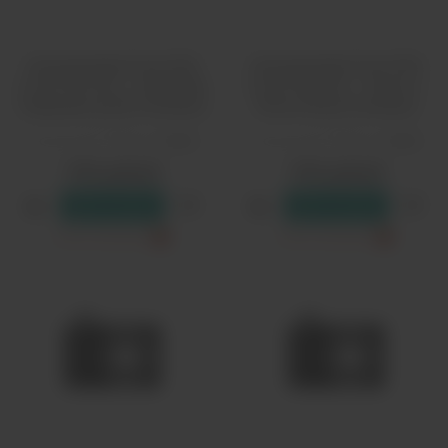
Одноразовый Pod HQD
Одноразовый Pod HQD
Cuvie Plus Pro - Лаймовая
Cuvie Plus Pro - Лимон с
Газировка (9000 затяжек)
Мятой (9000 затяжек)
Количество затяжек:
9000
Количество затяжек:
9000
1790 рублей
1790 рублей
В резерв
В резерв
Только самовывоз
?
Только самовывоз
?