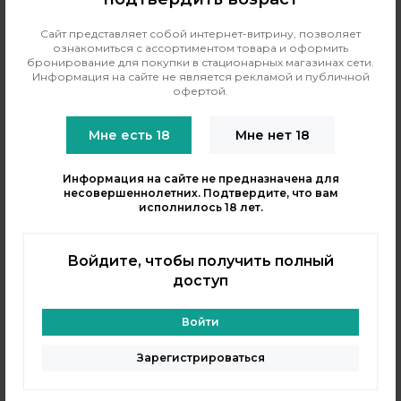
Одноразовый Pod HQD
Одноразовый Pod HQD
Сайт представляет собой интернет-витрину, позволяет
ознакомиться с ассортиментом товара и оформить
Cuvie Plus Pro - Нектарин
Cuvie Plus Pro - Персик
бронирование для покупки в стационарных магазинах сети.
(9000 затяжек)
Нектарин и Абрикосовая
Информация на сайте не является рекламой и публичной
Косточка (9000 затяжек)
офертой.
Количество затяжек:
9000
Количество затяжек:
9000
Мне есть 18
Мне нет 18
1790 рублей
1790 рублей
В резерв
В резерв
Информация на сайте не предназначена для
несовершеннолетних. Подтвердите, что вам
Только самовывоз
?
Только самовывоз
?
исполнилось 18 лет.
Войдите, чтобы получить полный
доступ
Войти
Зарегистрироваться