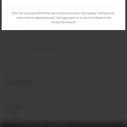
Контакты
Отзывы
Мы не осуществляем дистанционную продажу табачной,
Вакансии
никотинсодержащей продукции и устройств для ее
потребления.
Обзоры на устройства
Новости
Бренды
Политика конфиденциальности
Карта сайта
Гарантия и сервис
Оптовое сотрудничество
О КОМПАНИИ
Вейп-шоп
«
InDaVape
»
- магазин электронных сигарет и
жидкостей для вейпа в Москве.
СОЦ.СЕТИ