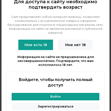
Заказать звонок
Для доступа к сайту необходимо
подтвердить возраст
info@indavape.com
м. Перово, 1-я Владимирская 31
Сайт представляет собой интернет-витрину, позволяет
ПН - ВС 11:00 - 21:00
ознакомиться с ассортиментом товара и оформить
бронирование для покупки в стационарных магазинах сети.
м. Таганская, Гончарная 38
Информация на сайте не является рекламой и публичной
ПН - ВС 11:00 - 21:00
офертой.
КАТАЛОГ
Мне есть 18
Мне нет 18
POD-системы
Аромамиксы
Информация на сайте не предназначена для
Жидкости
несовершеннолетних. Подтвердите, что вам
исполнилось 18 лет.
Одноразовые поды
Электронные сигареты
Войдите, чтобы получить полный
Атомайзеры
доступ
Комплектующие
Напитки
Войти
ИНФОРМАЦИЯ
Зарегистрироваться