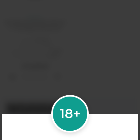
Бруско
Испаритель Brusko Minican
3 - AF Mesh Coil 0,8 Oм
Бренд:
Brusko
Мощность, Вт:
15
Соотношение VG/PG:
50/50
Сопротивление:
0,8 Ом
210 рублей
Распродано
18+
+7 (964) 640-20-93
- Таганская
+7 (926) 028-52-32
- Перово