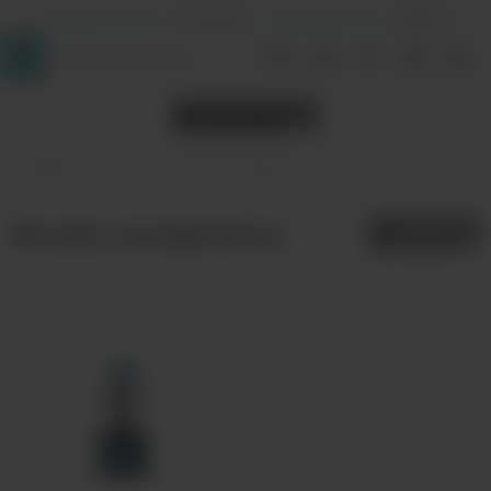
+7 (964) 640-20-93
- Таганская
+7 (926) 028-52-32
- Перово
InDaVape
Комплектующие
Испарители
Brusko
Brusko испаритель