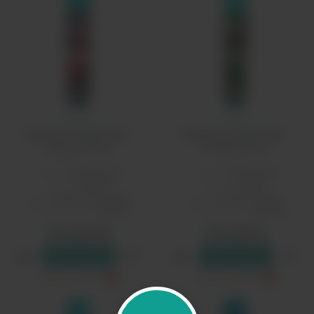
Глитч Соус
Глитч Соус
Жидкость Raisin Salt -
Жидкость Raisin Salt -
Instinct 30 мл
Phobia 30 мл
Бренд:
Glitch Sauce
Бренд:
Glitch Sauce
PG/VG:
50/50
PG/VG:
50/50
Вкус:
напитки, ягодные
Вкус:
напитки, травы
Тип никотина:
солевой
Тип никотина:
солевой
590 рублей
590 рублей
В резерв
В резерв
Только самовывоз
?
Только самовывоз
?