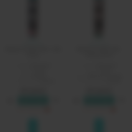
Глитч Соус
Глитч Соус
Жидкость Raisin Salt - Halo
Жидкость Raisin Salt -
30 мл
Inferno 30 мл
Бренд:
Glitch Sauce
Бренд:
Glitch Sauce
PG/VG:
50/50
PG/VG:
50/50
Вкус:
ягодные
Вкус:
табачные, ягодные
Тип никотина:
солевой
Тип никотина:
солевой
590 рублей
590 рублей
В резерв
В резерв
Только самовывоз
?
Только самовывоз
?