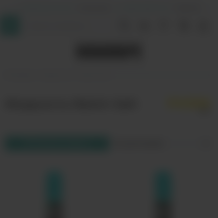
+7 (964) 640-20-93
- Таганская
+7 (926) 028-52-32
- Перово
InDaVape
Жидкости
Raisin Salt
Жидкость Raisin Salt
Фильтр товаров