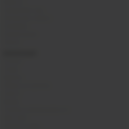
Жидкости
Одноразовые поды
Электронные сигареты
Атомайзеры
Комплектующие
Напитки
ИНФОРМАЦИЯ
Контакты
Отзывы
Вакансии
Обзоры на устройства
Новости
Бренды
Политика конфиденциальности
Карта сайта
Гарантия и сервис