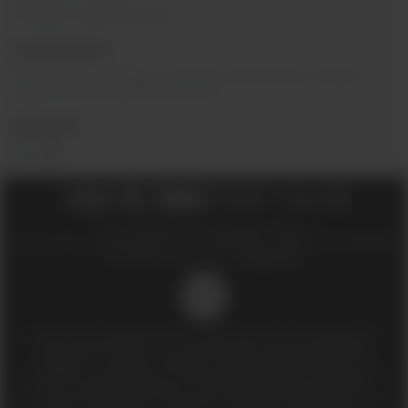
Оптовое сотрудничество
О КОМПАНИИ
Вейп-шоп
«
InDaVape
»
- магазин электронных сигарет и
жидкостей для вейпа в Москве.
СОЦ.СЕТИ
2018 - 2026 © Вейпшоп InDaVape в Москве
ИП Ухин Денис Александрович ИНН 773011970514 ОГРНИП 323774600508212
SEO-продвижение сайта -
Иванов Егор
18+
Доступ к сайту разрешен только лицам старше 18 лет, являющимися
потребителями табака или иной табачной, никотиносодержащей
продукции, которые в противном случае продолжат курить или
употреблять иную табачную, никотиносодержащую продукцию. Данный
сайт не является рекламой, а служит лишь для предоставления
достоверной информации о свойствах, характеристиках продукции и ее