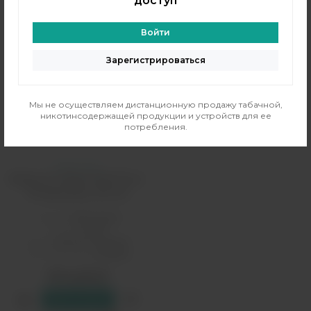
доступ
Войти
Зарегистрироваться
Мы не осуществляем дистанционную продажу табачной,
никотинсодержащей продукции и устройств для ее
потребления.
Глитч Соус
Жидкость Raisin Salt 30 мл -
Energy Berry (20 мг)
Бренд:
Glitch Sauce
PG/VG:
50/50
Вкус:
напитки, ягодные
Тип никотина:
солевой
590 рублей
В резерв