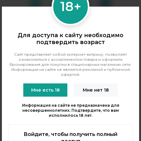
18+
Для доступа к сайту необходимо
подтвердить возраст
Сайт представляет собой интернет-витрину, позволяет
ознакомиться с ассортиментом товара и оформить
Глитч Соус
Глитч Соус
бронирование для покупки в стационарных магазинах сети.
Жидкость Raisin Salt -
Жидкость Raisin Salt 30 мл -
Информация на сайте не является рекламой и публичной
Rampage 30 мл
Cranberry Lemonade (20 мг)
офертой.
Бренд:
Glitch Sauce
Бренд:
Glitch Sauce
Мне есть 18
Мне нет 18
PG/VG:
50/50
PG/VG:
50/50
Вкус:
фруктовые, ягодные
Вкус:
лимонад, напитки,
ягодные
Тип никотина:
солевой
Информация на сайте не предназначена для
Тип никотина:
солевой
несовершеннолетних. Подтвердите, что вам
исполнилось 18 лет.
590 рублей
590 рублей
В резерв
В резерв
Войдите, чтобы получить полный
Только самовывоз
?
Только самовывоз
?