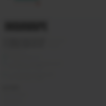
Только самовывоз
?
+7 (964) 640-20-93
- Таганская
+7 (926) 028-52-32
- Перово
Заказать звонок
info@indavape.com
м. Перово, 1-я Владимирская 31
ПН - ВС 11:00 - 21:00
м. Таганская, Гончарная 38
ПН - ВС 11:00 - 21:00
КАТАЛОГ
POD-системы
Аромамиксы