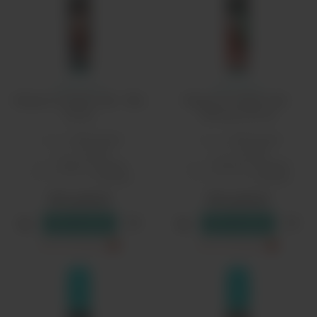
Глитч Соус
Глитч Соус
Жидкость Raisin Salt - Blur
Жидкость Raisin Salt -
30 мл
Element 30 мл
Бренд:
Glitch Sauce
Бренд:
Glitch Sauce
PG/VG:
50/50
PG/VG:
50/50
Вкус:
травы, ягодные
Вкус:
напитки, ягодные
Тип никотина:
солевой
Тип никотина:
солевой
590 рублей
590 рублей
В резерв
В резерв
Только самовывоз
?
Только самовывоз
?