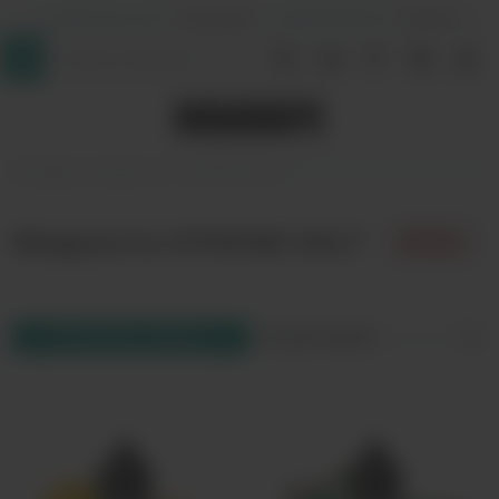
+7 (964) 640-20-93
- Таганская
+7 (926) 028-52-32
- Перово
InDaVape
Жидкости
ATMOSE SALT
Жидкости ATMOSE SALT
Фильтр товаров