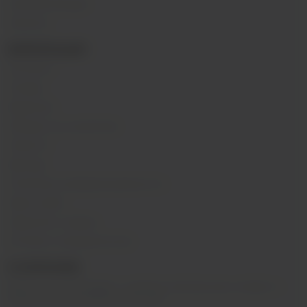
Комплектующие
Напитки
ИНФОРМАЦИЯ
Контакты
Отзывы
Вакансии
Обзоры на устройства
Новости
Бренды
Политика конфиденциальности
Карта сайта
Гарантия и сервис
Оптовое сотрудничество
О КОМПАНИИ
Вейп-шоп
«
InDaVape
»
- магазин электронных сигарет и
жидкостей для вейпа в Москве.