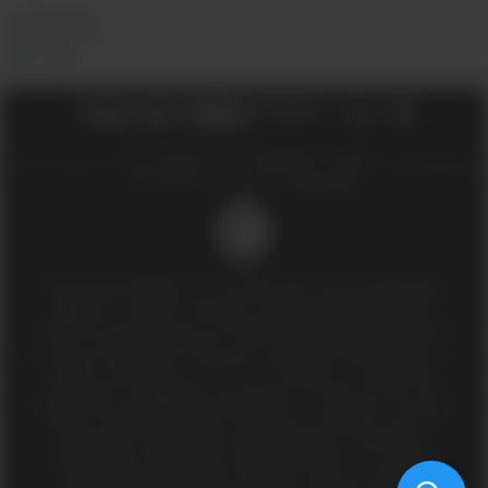
СОЦ.СЕТИ
2018 - 2026 © Вейпшоп InDaVape в Москве
ИП Ухин Денис Александрович ИНН 773011970514 ОГРНИП 323774600508212
SEO-продвижение сайта -
Иванов Егор
18+
Доступ к сайту разрешен только лицам старше 18 лет, являющимися
потребителями табака или иной табачной, никотиносодержащей
продукции, которые в противном случае продолжат курить или
употреблять иную табачную, никотиносодержащую продукцию. Данный
сайт не является рекламой, а служит лишь для предоставления
достоверной информации о свойствах, характеристиках продукции и ее
наличии в магазинах сети (п.1 и п.2 ст.10 Закона «О защите прав
потребителей»). Информация, размещённая на данном сайте, носит
исключительно информационный характер, и ни при каких условиях не
является публичной офертой в понимании положении статьи 437
Гражданского кодекса Российской Федерации. Копирование,
тиражирование, перепечатка, а равно размещение в интернете,
материалов сайта indavape.ru возможно только с письменного