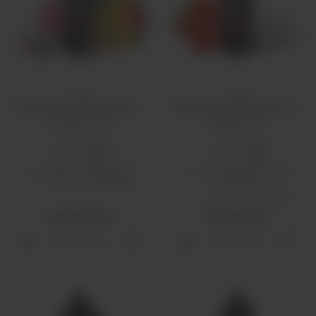
Атмос
Атмос
Жидкость ATMOSE SALT -
Жидкость ATMOSE SALT -
Amaru 30 мл
Fraga 30 мл
Бренд:
Atmose
Бренд:
Atmose
PG/VG:
50/50
PG/VG:
50/50
Вкус:
жвачка, фруктовые
Вкус:
йогурт и молочные,
ягодные
Тип никотина:
солевой
Тип никотина:
солевой
460 рублей
460 рублей
Распродано
Распродано