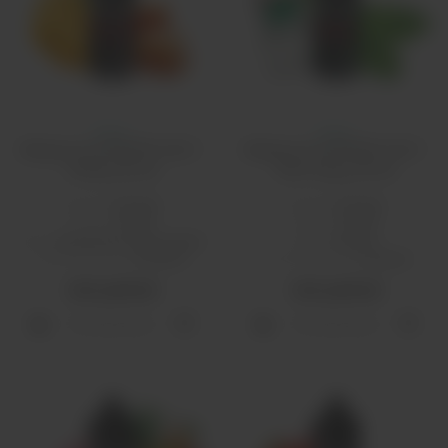
Атмос
Атмос
Жидкость ATMOSE SALT -
Жидкость ATMOSE SALT -
Chifles 30 мл
Mint Party 30 мл
Бренд:
Atmose
Бренд:
Atmose
PG/VG:
50/50
PG/VG:
50/50
Вкус:
десертные, фруктовые
Вкус:
мятные
Тип никотина:
солевой
Тип никотина:
солевой
460 рублей
460 рублей
Распродано
Распродано