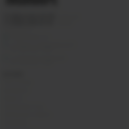
+7 (964) 640-20-93
- Таганская
+7 (926) 028-52-32
- Перово
Заказать звонок
info@indavape.com
м. Перово, 1-я Владимирская 31
ПН - ВС 11:00 - 21:00
м. Таганская, Гончарная 38
ПН - ВС 11:00 - 21:00
КАТАЛОГ
POD-системы
Аромамиксы
Жидкости
Одноразовые поды
Электронные сигареты
Атомайзеры