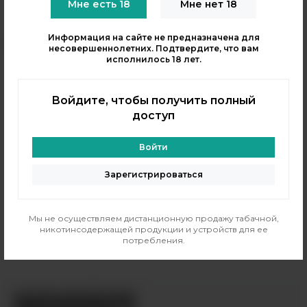
Мне есть 18
Мне нет 18
Информация на сайте не предназначена для
несовершеннолетних. Подтвердите, что вам
исполнилось 18 лет.
Войдите, чтобы получить полный
Атмос
доступ
Жидкость ATMOSE SALT -
Wild 30 мл
Войти
Бренд:
Atmose
PG/VG:
50/50
Зарегистрироваться
Вкус:
десертные, ягодные
Тип никотина:
солевой
460 рублей
Мы не осуществляем дистанционную продажу табачной,
никотинсодержащей продукции и устройств для ее
Распродано
потребления.