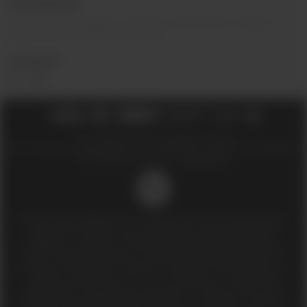
О КОМПАНИИ
Вейп-шоп
«
InDaVape
»
- магазин электронных сигарет и
жидкостей для вейпа в Москве.
СОЦ.СЕТИ
2018 - 2026 © Вейпшоп InDaVape в Москве
ИП Ухин Денис Александрович ИНН 773011970514 ОГРНИП 323774600508212
SEO-продвижение сайта -
Иванов Егор
18+
Доступ к сайту разрешен только лицам старше 18 лет, являющимися
потребителями табака или иной табачной, никотиносодержащей
продукции, которые в противном случае продолжат курить или
употреблять иную табачную, никотиносодержащую продукцию. Данный
сайт не является рекламой, а служит лишь для предоставления
достоверной информации о свойствах, характеристиках продукции и ее
наличии в магазинах сети (п.1 и п.2 ст.10 Закона «О защите прав
потребителей»). Информация, размещённая на данном сайте, носит
исключительно информационный характер, и ни при каких условиях не