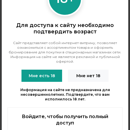
Для доступа к сайту необходимо
подтвердить возраст
+7 (964) 640-20-93
- Таганская
+7 (926) 028-52-32
- Перово
Сайт представляет собой интернет-витрину, позволяет
Заказать звонок
ознакомиться с ассортиментом товара и оформить
бронирование для покупки в стационарных магазинах сети.
info@indavape.com
Информация на сайте не является рекламой и публичной
офертой.
м. Перово, 1-я Владимирская 31
ПН - ВС 11:00 - 21:00
Мне есть 18
Мне нет 18
м. Таганская, Гончарная 38
ПН - ВС 11:00 - 21:00
Информация на сайте не предназначена для
КАТАЛОГ
несовершеннолетних. Подтвердите, что вам
исполнилось 18 лет.
POD-системы
Аромамиксы
Войдите, чтобы получить полный
Жидкости
доступ
Одноразовые поды