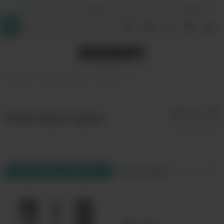
+7 (964) 640-20-93
- Таганская
+7 (926) 028-52-32
- Перово
InDaVape
POD-системы
Myle Vapor
POD Myle Vapor
Фильтр товаров