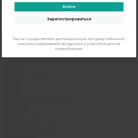
Электронные сигареты
Войти
Атомайзеры
Зарегистрироваться
Комплектующие
Напитки
Мы не осуществляем дистанционную продажу табачной,
ИНФОРМАЦИЯ
никотинсодержащей продукции и устройств для ее
потребления.
Контакты
Отзывы
Вакансии
Обзоры на устройства
Новости
Бренды
Политика конфиденциальности
Карта сайта
Гарантия и сервис
Оптовое сотрудничество