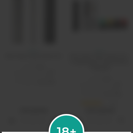
Маил
Маил
Myle Vapor Myle Starter Kit
Myle Vapor Myle Starter Kit +
4 картриджа Limited Edition
Бренд:
Myle
(Черный)
Аккумулятор, мАч:
240
Объем бака, мл:
0.9
Бренд:
Myle
Тип зарядки:
Micro USB
Аккумулятор, мАч:
240
Объем бака, мл:
0.9
Тип зарядки:
Micro USB
1
1450 рублей
2200 рублей
Распродано
Распродано
18+