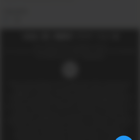
СОЦ.СЕТИ
2018 - 2026 © Вейпшоп InDaVape в Москве
ИП Ухин Денис Александрович ИНН 773011970514 ОГРНИП 323774600508212
SEO-продвижение сайта -
Иванов Егор
18+
Доступ к сайту разрешен только лицам старше 18 лет, являющимися
потребителями табака или иной табачной, никотиносодержащей
продукции, которые в противном случае продолжат курить или
употреблять иную табачную, никотиносодержащую продукцию. Данный
сайт не является рекламой, а служит лишь для предоставления
достоверной информации о свойствах, характеристиках продукции и ее
наличии в магазинах сети (п.1 и п.2 ст.10 Закона «О защите прав
потребителей»). Информация, размещённая на данном сайте, носит
исключительно информационный характер, и ни при каких условиях не
является публичной офертой в понимании положении статьи 437
Гражданского кодекса Российской Федерации. Копирование,
тиражирование, перепечатка, а равно размещение в интернете,
материалов сайта indavape.ru возможно только с письменного