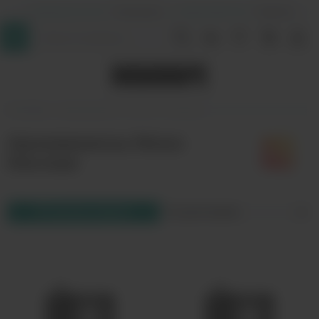
+7 (964) 640-20-93
- Таганская
+7 (926) 028-52-32
- Перово
InDaVape
Аромамиксы
Моно
Кислые
Аромамиксы Моно
Кислые
Фильтр товаров