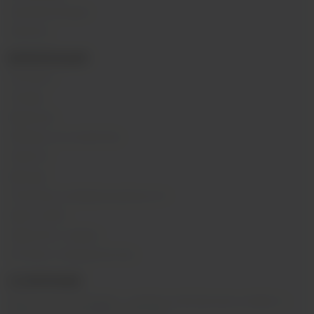
Комплектующие
Напитки
ИНФОРМАЦИЯ
Контакты
Отзывы
Вакансии
Обзоры на устройства
Новости
Бренды
Политика конфиденциальности
Карта сайта
Гарантия и сервис
Оптовое сотрудничество
О КОМПАНИИ
Вейп-шоп
«
InDaVape
»
- магазин электронных сигарет и
жидкостей для вейпа в Москве.