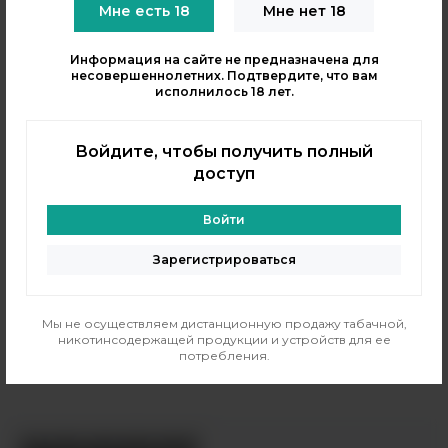
Мне есть 18
Мне нет 18
Информация на сайте не предназначена для
несовершеннолетних. Подтвердите, что вам
исполнилось 18 лет.
Войдите, чтобы получить полный
Ароматизатор Моно
доступ
Кислые 14 мл - Яблоко
PG/VG:
50/50
Войти
Вкус:
кислые, фруктовые
Страна:
Россия
Зарегистрироваться
Объем, мл:
14
550 рублей
Мы не осуществляем дистанционную продажу табачной,
В резерв
никотинсодержащей продукции и устройств для ее
потребления.
Только самовывоз
?