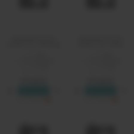
Ароматизатор Моно
Ароматизатор Моно
Кислые 14 мл - Виноград
Кислые 14 мл - Гранат
PG/VG:
50/50
PG/VG:
50/50
Вкус:
кислые, ягодные
Вкус:
кислые, ягодные
Страна:
Россия
Страна:
Россия
Объем, мл:
14
Объем, мл:
14
550 рублей
550 рублей
В резерв
В резерв
Только самовывоз
?
Только самовывоз
?