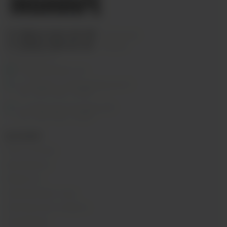
+7 (964) 640-20-93
- Таганская
+7 (926) 028-52-32
- Перово
Заказать звонок
info@indavape.com
м. Перово, 1-я Владимирская 31
ПН - ВС 11:00 - 21:00
м. Таганская, Гончарная 38
ПН - ВС 11:00 - 21:00
КАТАЛОГ
POD-системы
Аромамиксы
Жидкости
Одноразовые поды
Электронные сигареты
Атомайзеры