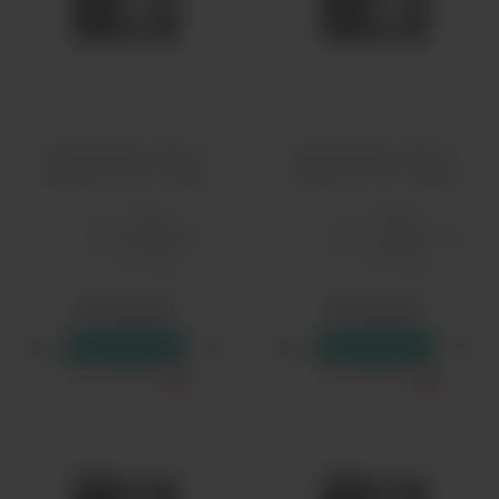
Ароматизатор Моно
Ароматизатор Моно
Кислые 14 мл - Киви
Кислые 14 мл - Лимон
PG/VG:
50/50
PG/VG:
50/50
Вкус:
кислые, ягодные
Вкус:
кислые, цитрусовые
Страна:
Россия
Страна:
Россия
Объем, мл:
14
Объем, мл:
14
550 рублей
550 рублей
В резерв
В резерв
Только самовывоз
?
Только самовывоз
?