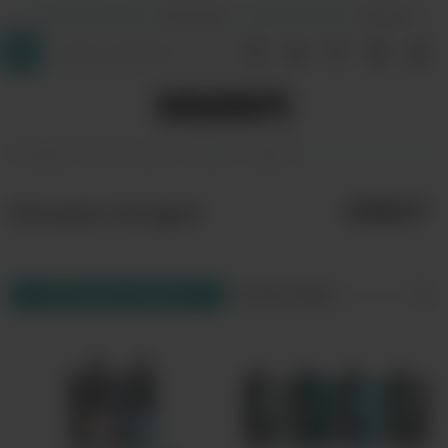
+7 (964) 640-20-93
- Таганская
+7 (926) 028-52-32
- Перово
InDaVape
POD-системы
Smoant
Knight
Smoant Knight
Фильтр товаров