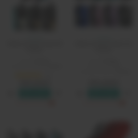
Смоант
Смоант
Набор Smoant Knight 80
Набор Smoant Knight AIO
Pod Kit
Pod Kit
Бренд:
Smoant
Бренд:
Smoant
Активация затяжки:
кнопка
Мощность, Вт:
90
Активация затяжки:
кнопка
1
2890 рублей
3300 рублей
В резерв
В резерв
Cамовывоз
Кнайт 80
?
Cамовывоз
Кнайт АЙО
?