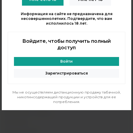
+7 (964) 640-20-93
- Таганская
Информация на сайте не предназначена для
+7 (926) 028-52-32
несовершеннолетних. Подтвердите, что вам
- Перово
исполнилось 18 лет.
Заказать звонок
info@indavape.com
Войдите, чтобы получить полный
м. Перово, 1-я Владимирская 31
ПН - ВС 11:00 - 21:00
доступ
м. Таганская, Гончарная 38
ПН - ВС 11:00 - 21:00
Войти
КАТАЛОГ
Зарегистрироваться
POD-системы
Аромамиксы
Мы не осуществляем дистанционную продажу табачной,
Жидкости
никотинсодержащей продукции и устройств для ее
потребления.
Одноразовые поды
Электронные сигареты
Атомайзеры
Комплектующие