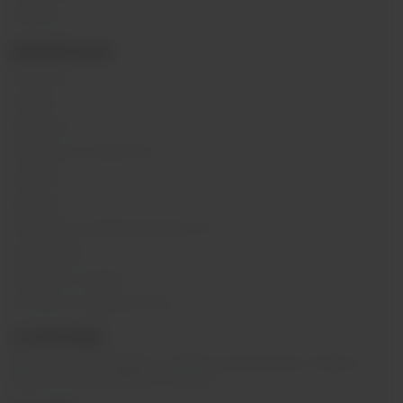
Напитки
ИНФОРМАЦИЯ
Контакты
Отзывы
Вакансии
Обзоры на устройства
Новости
Бренды
Политика конфиденциальности
Карта сайта
Гарантия и сервис
Оптовое сотрудничество
О КОМПАНИИ
Вейп-шоп
«
InDaVape
»
- магазин электронных сигарет и
жидкостей для вейпа в Москве.