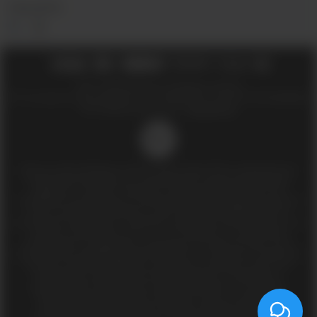
СОЦ.СЕТИ
2018 - 2026 © Вейпшоп InDaVape в Москве
ИП Ухин Денис Александрович ИНН 773011970514 ОГРНИП 323774600508212
SEO-продвижение сайта -
Иванов Егор
18+
Доступ к сайту разрешен только лицам старше 18 лет, являющимися
потребителями табака или иной табачной, никотиносодержащей
продукции, которые в противном случае продолжат курить или
употреблять иную табачную, никотиносодержащую продукцию. Данный
сайт не является рекламой, а служит лишь для предоставления
достоверной информации о свойствах, характеристиках продукции и ее
наличии в магазинах сети (п.1 и п.2 ст.10 Закона «О защите прав
потребителей»). Информация, размещённая на данном сайте, носит
исключительно информационный характер, и ни при каких условиях не
является публичной офертой в понимании положении статьи 437
Гражданского кодекса Российской Федерации. Копирование,
тиражирование, перепечатка, а равно размещение в интернете,
материалов сайта indavape.ru возможно только с письменного
разрешения. Дистанционная продажа и доставка табачной,