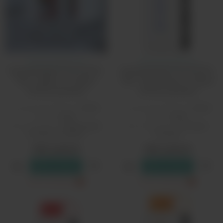
Одноразка Возол
Одноразка Возол
Одноразовый Pod VOZOL
Одноразовый Pod VOZOL
Star - Арбуз со Льдом
Star - Виноград со Льдом
(10000 затяжек)
(10000 затяжек)
Количество затяжек:
10000
Количество затяжек:
10000
Бренд:
Vozol
Бренд:
Vozol
Вкус одноразки:
фруктовые,
Вкус одноразки:
холодок,
холодок, ягодные
ягодные
1850 рублей
1850 рублей
В резерв
В резерв
Только самовывоз
?
Только самовывоз
?