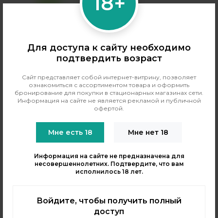
18+
Для доступа к сайту необходимо
подтвердить возраст
Сайт представляет собой интернет-витрину, позволяет
ознакомиться с ассортиментом товара и оформить
бронирование для покупки в стационарных магазинах сети.
Информация на сайте не является рекламой и публичной
Одноразка Возол
офертой.
Одноразовый Pod VOZOL
Star - Черничный Шторм
(10000 затяжек)
Мне есть 18
Мне нет 18
Количество затяжек:
10000
Информация на сайте не предназначена для
Бренд:
Vozol
несовершеннолетних. Подтвердите, что вам
Вкус одноразки:
ягодные
исполнилось 18 лет.
1850 рублей
В резерв
Войдите, чтобы получить полный
доступ
Только самовывоз
?