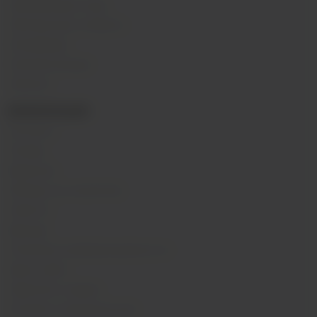
Одноразовые поды
Электронные сигареты
Атомайзеры
Комплектующие
Напитки
ИНФОРМАЦИЯ
Контакты
Отзывы
Вакансии
Обзоры на устройства
Новости
Бренды
Политика конфиденциальности
Карта сайта
Гарантия и сервис
Оптовое сотрудничество