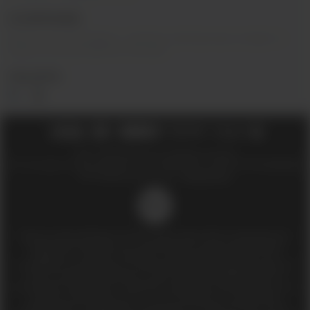
О КОМПАНИИ
Вейп-шоп
«
InDaVape
»
- магазин электронных сигарет и
жидкостей для вейпа в Москве.
СОЦ.СЕТИ
2018 - 2026 © Вейпшоп InDaVape в Москве
ИП Ухин Денис Александрович ИНН 773011970514 ОГРНИП 323774600508212
SEO-продвижение сайта -
Иванов Егор
18+
Доступ к сайту разрешен только лицам старше 18 лет, являющимися
потребителями табака или иной табачной, никотиносодержащей
продукции, которые в противном случае продолжат курить или
употреблять иную табачную, никотиносодержащую продукцию. Данный
сайт не является рекламой, а служит лишь для предоставления
достоверной информации о свойствах, характеристиках продукции и ее
наличии в магазинах сети (п.1 и п.2 ст.10 Закона «О защите прав
потребителей»). Информация, размещённая на данном сайте, носит