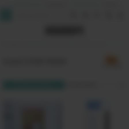
+7 (964) 640-20-93
- Таганская
+7 (926) 028-52-32
- Перово
InDaVape
Одноразовые поды
VOZOL
STAR 10000
Vozol STAR 10000
Фильтр товаров