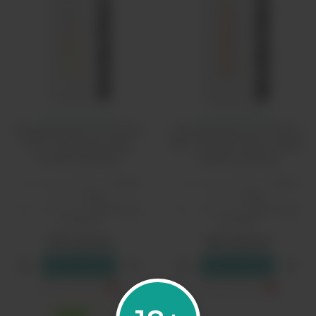
Одноразка Возол
Одноразка Возол
Одноразовый Pod VOZOL
Одноразовый Pod VOZOL
Star - Клубника Киви
Star - Персик Манго Арбуз
(10000 затяжек)
(10000 затяжек)
Количество затяжек:
10000
Количество затяжек:
10000
Бренд:
Vozol
Бренд:
Vozol
Вкус одноразки:
фруктовые,
Вкус одноразки:
фруктовые,
ягодные
ягодные
1850 рублей
1850 рублей
В резерв
В резерв
Только самовывоз
?
Только самовывоз
?