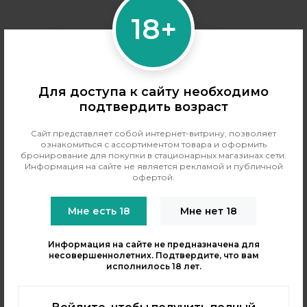
18+
Для доступа к сайту необходимо
подтвердить возраст
Сайт представляет собой интернет-витрину, позволяет
ознакомиться с ассортиментом товара и оформить
Chrome
Chrome
бронирование для покупки в стационарных магазинах сети.
Ароматизатор Chrome Sour
Ароматизатор Chrome Sour
Информация на сайте не является рекламой и публичной
офертой.
15 мл - Рэдбулл Ананас
15 мл - Свежее Яблоко
Бренд:
Chrome
Бренд:
Chrome
Мне есть 18
Мне нет 18
PG/VG:
50/50
PG/VG:
50/50
Вкус:
напитки, фруктовые,
Вкус:
фруктовые
энергетик
Страна:
Россия
Информация на сайте не предназначена для
Страна:
Россия
несовершеннолетних. Подтвердите, что вам
исполнилось 18 лет.
590 рублей
590 рублей
В резерв
В резерв