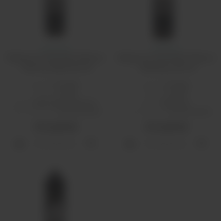
Амнезия
Амнезия
Жидкость Amnesia Tobacco
Жидкость Amnesia Tobacco
- Jammy Bears 60 мл
- Blueberry 60 мл
Бренд:
Amnesia
Бренд:
Amnesia
PG/VG:
40/60
PG/VG:
40/60
Вкус:
мармелад, табачные
Вкус:
табачные
Тип никотина:
классический
Тип никотина:
классический
470 рублей
470 рублей
Распродано
Распродано