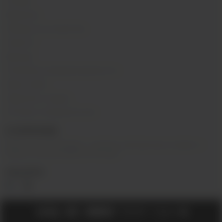
Отзывы
Вакансии
Обзоры на устройства
Новости
Бренды
Политика конфиденциальности
Карта сайта
Гарантия и сервис
Оптовое сотрудничество
О КОМПАНИИ
Вейп-шоп
«
InDaVape
»
- магазин электронных сигарет и
жидкостей для вейпа в Москве.
СОЦ.СЕТИ