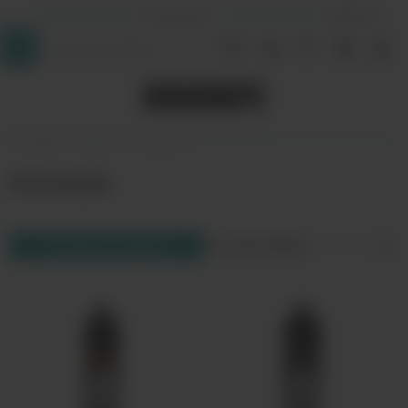
+7 (964) 640-20-93
- Таганская
+7 (926) 028-52-32
- Перово
InDaVape
Каталог
Amnesia
Amnesia
Фильтр товаров