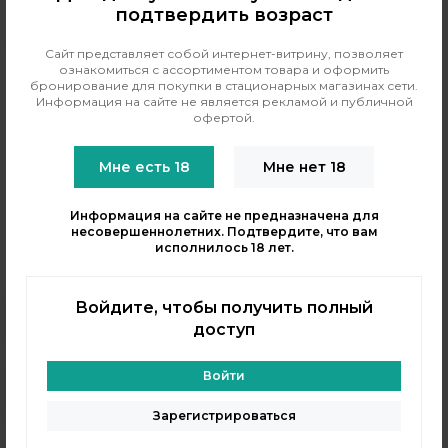
сигарет, ориентированная на табачные вкусы. Продукция
подтвердить возраст
серии сочетает классический табачный вкус с
фруктовыми и ягодными оттенками, предлагая
Сайт представляет собой интернет-витрину, позволяет
альтернативу для ценителей насыщенного и в меру
ознакомиться с ассортиментом товара и оформить
бронирование для покупки в стационарных магазинах сети.
сладкого вейп-опыта. Жидкости представлены в объёме
Информация на сайте не является рекламой и публичной
60 мл с классическим никотином.
офертой.
Ключевая информация о бренде:
Мне есть 18
Мне нет 18
Год основания: ориентировочно 2016-2017 годы;
Информация на сайте не предназначена для
Страна происхождения: Россия.
несовершеннолетних. Подтвердите, что вам
исполнилось 18 лет.
Войдите, чтобы получить полный
доступ
Войти
+7 (964) 640-20-93
- Таганская
+7 (926) 028-52-32
- Перово
Зарегистрироваться
Заказать звонок