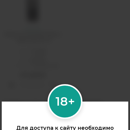
Амнезия
Жидкость Amnesia Tobacco
- Apple Pipe 60 мл
Бренд:
Amnesia
PG/VG:
40/60
Вкус:
табачные
Тип никотина:
классический
470 рублей
Распродано
18+
Товары для вейпинга AMNESIA
TOBACCO
Amnesia Tobacco — линейка жидкостей для электронных
Для доступа к сайту необходимо