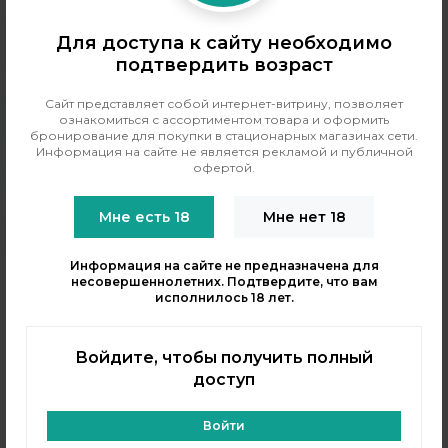
+7 (964) 640-20-93
- Таганская
Для доступа к сайту необходимо
+7 (926) 028-52-32
- Перово
подтвердить возраст
Заказать звонок
info@indavape.com
Сайт представляет собой интернет-витрину, позволяет
ознакомиться с ассортиментом товара и оформить
м. Перово, 1-я Владимирская 31
бронирование для покупки в стационарных магазинах сети.
ПН - ВС 11:00 - 21:00
Информация на сайте не является рекламой и публичной
офертой.
м. Таганская, Гончарная 38
ПН - ВС 11:00 - 21:00
Мне есть 18
Мне нет 18
КАТАЛОГ
POD-системы
Информация на сайте не предназначена для
несовершеннолетних. Подтвердите, что вам
Аромамиксы
исполнилось 18 лет.
Жидкости
Одноразовые поды
Войдите, чтобы получить полный
Электронные сигареты
доступ
Атомайзеры
Войти
Комплектующие