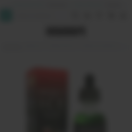
+7 (964) 640-20-93
- Таганская
+7 (926) 028-52-32
- Перово
InDaVape
Жидкости
Project Ice 60 мл
Жидкость Project Ice -
Melon Dew