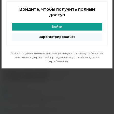
Морозная свежесть медовой дыни и сладкого арбуза.
Войдите, чтобы получить полный
Никотин 3 мг.
доступ
VG/PG - 60/40
Войти
Объем 60 мл.
Зарегистрироваться
Мы не осуществляем дистанционную продажу табачной,
никотинсодержащей продукции и устройств для ее
потребления.
+7 (964) 640-20-93
- Таганская
+7 (926) 028-52-32
- Перово
Заказать звонок
info@indavape.com
м. Перово, 1-я Владимирская 31
ПН - ВС 11:00 - 21:00
м. Таганская, Гончарная 38