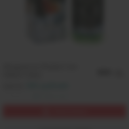
Жидкость Project Ice -
Melon Dew
Цена:
390 рублей
Оставить отзыв
Товар распродан