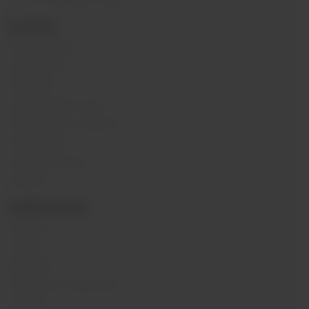
ПН - ВС 11:00 - 21:00
КАТАЛОГ
POD-системы
Аромамиксы
Жидкости
Одноразовые поды
Электронные сигареты
Атомайзеры
Комплектующие
Напитки
ИНФОРМАЦИЯ
Контакты
Отзывы
Вакансии
Обзоры на устройства
Новости