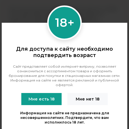
Дистанционная продажа (доставка) данного товара
не осуществляется. Информация не является
18+
публичной офертой. Вы можете оформить
бронирование и приобрести данный товар в
магазинах розничной сети.
Для доступа к сайту необходимо
подтвердить возраст
Сайт представляет собой интернет-витрину, позволяет
Дистанционная продажа никотиносодержащей
ознакомиться с ассортиментом товара и оформить
продукции запрещена.
бронирование для покупки в стационарных магазинах сети.
Информация на сайте не является рекламой и публичной
офертой.
Мне есть 18
Мне нет 18
ОПИСАНИЕ
ХАРАКТЕРИСТИКИ
0
НАЛИЧИЕ В МАГАЗИНАХ
ОТЗЫВЫ
Информация на сайте не предназначена для
несовершеннолетних. Подтвердите, что вам
исполнилось 18 лет.