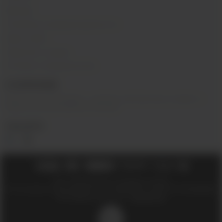
Бренды
Политика конфиденциальности
Карта сайта
Гарантия и сервис
Оптовое сотрудничество
О КОМПАНИИ
Вейп-шоп
«
InDaVape
»
- магазин электронных сигарет и
жидкостей для вейпа в Москве.
СОЦ.СЕТИ
2018 - 2026 © Вейпшоп InDaVape в Москве
ИП Ухин Денис Александрович ИНН 773011970514 ОГРНИП 323774600508212
SEO-продвижение сайта -
Иванов Егор
18+