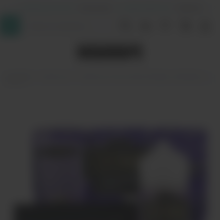
+7 (964) 640-20-93
- Таганская
+7 (926) 028-52-32
- Перово
InDaVape
Жидкости
Жидкость The Custard Shoppe - Blackberry
(clone)