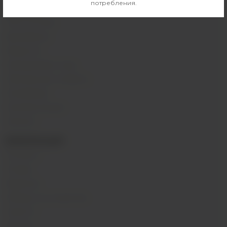
потребления.
КАТАЛОГ
POD-системы
Аромамиксы
Жидкости
Одноразовые поды
Электронные сигареты
Атомайзеры
Комплектующие
Напитки
ИНФОРМАЦИЯ
Контакты
Отзывы
Вакансии
Обзоры на устройства
Новости
Бренды