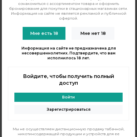
ознакомиться с ассортиментом товара и оформить
бронирование для покупки в стационарных магазинах сети.
Жидкость The Custard Shoppe - Blackberry (Слоёный пирог
Информация на сайте не является рекламой и публичной
офертой.
с ежевикой) в флаконе 100 мл. Узнаваемый и
полюбившийся вкус пирога с ежевикой во всех магазинах
INDAVAPE.
Мне есть 18
Мне нет 18
Информация на сайте не предназначена для
несовершеннолетних. Подтвердите, что вам
исполнилось 18 лет.
Войдите, чтобы получить полный
+7 (964) 640-20-93
- Таганская
доступ
+7 (926) 028-52-32
- Перово
Заказать звонок
Войти
info@indavape.com
Зарегистрироваться
м. Перово, 1-я Владимирская 31
ПН - ВС 11:00 - 21:00
м. Таганская, Гончарная 38
Мы не осуществляем дистанционную продажу табачной,
ПН - ВС 11:00 - 21:00
никотинсодержащей продукции и устройств для ее