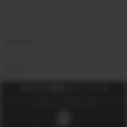
Политика конфиденциальности
Карта сайта
Гарантия и сервис
Оптовое сотрудничество
О КОМПАНИИ
Вейп-шоп
«
InDaVape
»
- магазин электронных сигарет и
жидкостей для вейпа в Москве.
СОЦ.СЕТИ
2018 - 2026 © Вейпшоп InDaVape в Москве
ИП Ухин Денис Александрович ИНН 773011970514 ОГРНИП 323774600508212
SEO-продвижение сайта -
Иванов Егор
18+