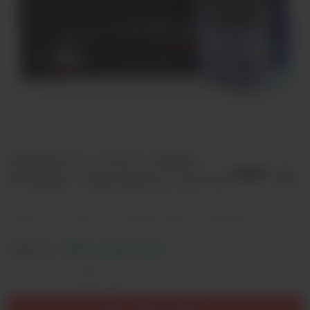
Жидкость The Custard
Shoppe - Blackberry (clone)
Жидкость со вкусом "Слоёный пирог с ежевикой"
Цена:
360 рублей
Оставить отзыв