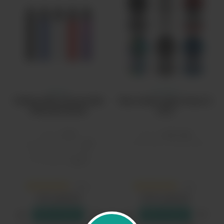
Релкс
Гик Вейп
Набор RELX Essential
Бак Geek Vape Zeus X
350mAh Body
RTA
Бренд:
RelX
Бренд:
Geek Vape
Аккумулятор, мАч:
350
Количество спиралей:
2
Объем бака, мл:
1.9
Тип зарядки:
Type-C
2
1
200 рублей
3200 рублей
В резерв
В резерв