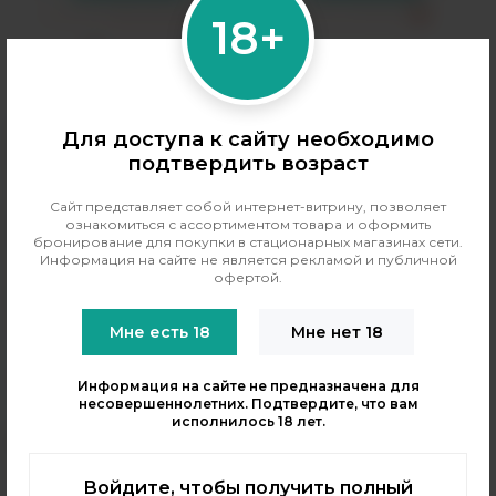
Cамовывоз
Релкс Есентиал
?
Только самовывоз
?
18+
Для доступа к сайту необходимо
подтвердить возраст
Сайт представляет собой интернет-витрину, позволяет
+7 (964) 640-20-93
- Таганская
ознакомиться с ассортиментом товара и оформить
+7 (926) 028-52-32
бронирование для покупки в стационарных магазинах сети.
- Перово
Информация на сайте не является рекламой и публичной
Заказать звонок
офертой.
info@indavape.com
м. Перово, 1-я Владимирская 31
Мне есть 18
Мне нет 18
ПН - ВС 11:00 - 21:00
м. Таганская, Гончарная 38
Информация на сайте не предназначена для
ПН - ВС 11:00 - 21:00
несовершеннолетних. Подтвердите, что вам
исполнилось 18 лет.
КАТАЛОГ
POD-системы
Войдите, чтобы получить полный