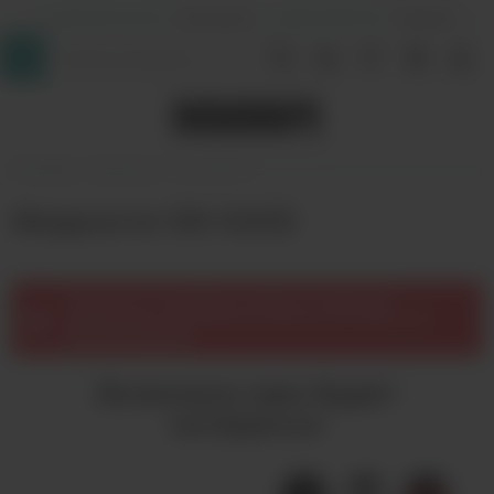
+7 (964) 640-20-93
- Таганская
+7 (926) 028-52-32
- Перово
InDaVape
Жидкости
120 JUICE
Жидкости 120 JUICE
Не удалось подобрать товары по заданным
параметрам. Попробуйте изменить условия или
сбросьте фильтр
.
Возможно вам будет
интересно