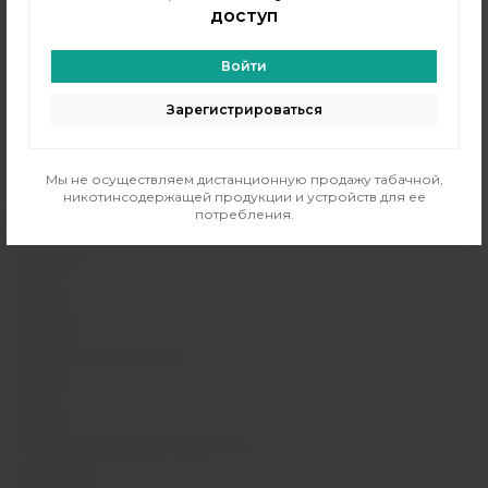
Аромамиксы
доступ
Жидкости
Войти
Одноразовые поды
Электронные сигареты
Зарегистрироваться
Атомайзеры
Комплектующие
Мы не осуществляем дистанционную продажу табачной,
Напитки
никотинсодержащей продукции и устройств для ее
потребления.
ИНФОРМАЦИЯ
Контакты
Отзывы
Вакансии
Обзоры на устройства
Новости
Бренды
Политика конфиденциальности
Карта сайта