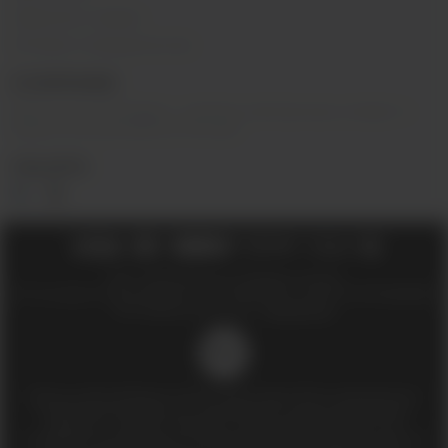
Гарантия и сервис
Оптовое сотрудничество
О КОМПАНИИ
Вейп-шоп
«
InDaVape
»
- магазин электронных сигарет и
жидкостей для вейпа в Москве.
СОЦ.СЕТИ
2018 - 2026 © Вейпшоп InDaVape в Москве
ИП Ухин Денис Александрович ИНН 773011970514 ОГРНИП 323774600508212
SEO-продвижение сайта -
Иванов Егор
18+
Доступ к сайту разрешен только лицам старше 18 лет, являющимися
потребителями табака или иной табачной, никотиносодержащей
продукции, которые в противном случае продолжат курить или
употреблять иную табачную, никотиносодержащую продукцию. Данный