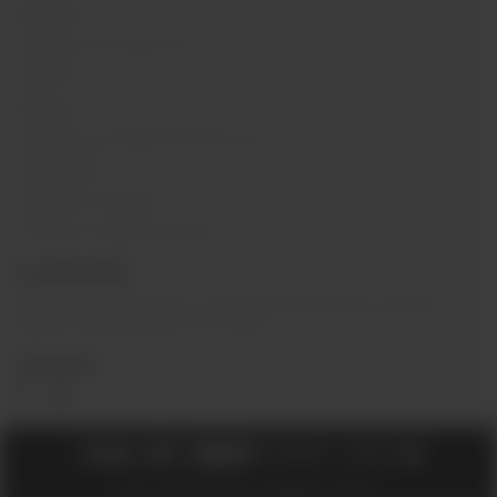
Вакансии
Обзоры на устройства
Новости
Бренды
Политика конфиденциальности
Карта сайта
Гарантия и сервис
Оптовое сотрудничество
О КОМПАНИИ
Вейп-шоп
«
InDaVape
»
- магазин электронных сигарет и
жидкостей для вейпа в Москве.
СОЦ.СЕТИ
2018 - 2026 © Вейпшоп InDaVape в Москве