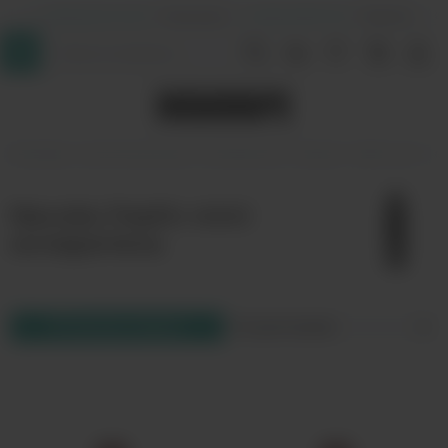
+7 (964) 640-20-93
- Таганская
+7 (926) 028-52-32
- Перово
InDaVape
Комплектующие
Испарители
Nevoks
Feelin mini
Nevoks Feelin mini
испаритель
Фильтр товаров