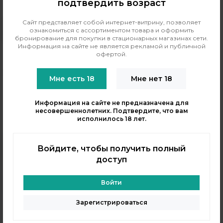
подтвердить возраст
Каталог испарителей для Невокс
Сайт представляет собой интернет-витрину, позволяет
ознакомиться с ассортиментом товара и оформить
Филин Мини
бронирование для покупки в стационарных магазинах сети.
Информация на сайте не является рекламой и публичной
офертой.
В этом разделе вы найдёте испарики, которые подходят
для устройства Nevoks Feelin Mini. Каждый испар
Мне есть 18
Мне нет 18
обеспечит вашей системе стабильную работу и
насыщенный вкус. Вам нужно лишь выбрать нужное
сопротивление и оформить заказ.
Информация на сайте не предназначена для
несовершеннолетних. Подтвердите, что вам
исполнилось 18 лет.
Войдите, чтобы получить полный
доступ
+7 (964) 640-20-93
- Таганская
Войти
+7 (926) 028-52-32
- Перово
Заказать звонок
Зарегистрироваться
info@indavape.com