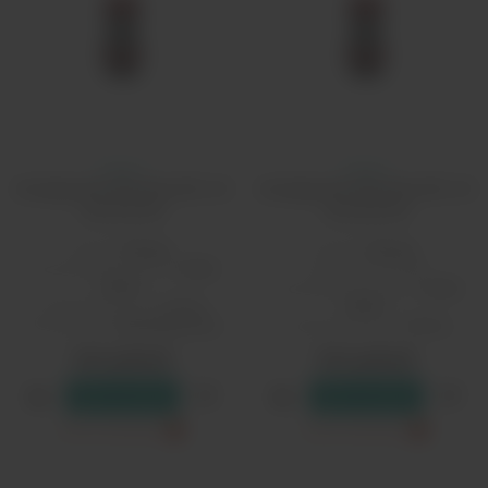
Невакс
Невакс
Испаритель Nevoks SPL-10
Испаритель Nevoks SPL-10
Coil 0.6 Ом
Coil 0.8 Ом
Бренд:
Nevoks
Бренд:
Nevoks
Соотношение VG/PG:
50/50,
Мощность, Вт:
17
60/40
Соотношение VG/PG:
50/50,
Сопротивление:
0,6 Ом
60/40
Тип затяжки:
свободная (DL)
Сопротивление:
0,8 Ом
300 рублей
300 рублей
В резерв
В резерв
Только самовывоз
?
Только самовывоз
?