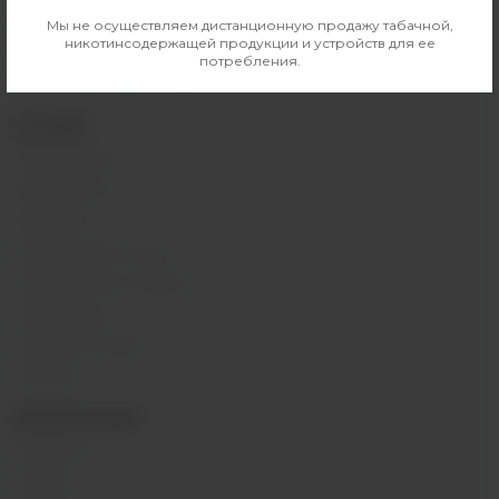
м. Перово, 1-я Владимирская 31
Мы не осуществляем дистанционную продажу табачной,
ПН - ВС 11:00 - 21:00
никотинсодержащей продукции и устройств для ее
потребления.
м. Таганская, Гончарная 38
ПН - ВС 11:00 - 21:00
КАТАЛОГ
POD-системы
Аромамиксы
Жидкости
Одноразовые поды
Электронные сигареты
Атомайзеры
Комплектующие
Напитки
ИНФОРМАЦИЯ
Контакты
Отзывы