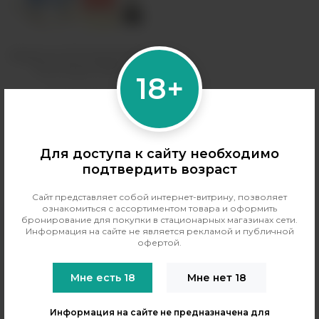
Жидкость ICE Cloud Cartel -
Pure Peach 120ml
18+
Вкус:
мятные, фруктовые
Объем, мл:
120
410 рублей
Для доступа к сайту необходимо
Распродано
подтвердить возраст
Сайт представляет собой интернет-витрину, позволяет
ознакомиться с ассортиментом товара и оформить
бронирование для покупки в стационарных магазинах сети.
Информация на сайте не является рекламой и публичной
офертой.
+7 (964) 640-20-93
- Таганская
Мне есть 18
Мне нет 18
+7 (926) 028-52-32
- Перово
Заказать звонок
Информация на сайте не предназначена для