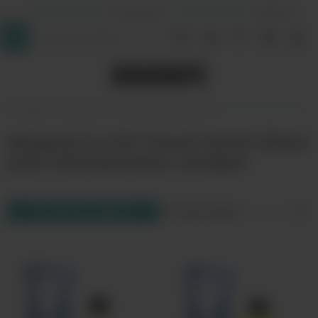
+7 (964) 640-20-93
- Таганская
+7 (926) 028-52-32
- Перово
InDaVape
Жидкости
ICE Cloud Cartel 120мл
Жидкости ICE Cloud Cartel 120мл
для электронных сигарет
Фильтр товаров