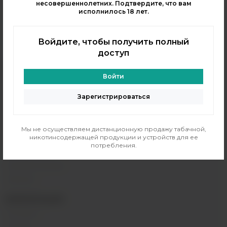
info@indavape.com
несовершеннолетних. Подтвердите, что вам
исполнилось 18 лет.
м. Перово, 1-я Владимирская 31
ПН - ВС 11:00 - 21:00
м. Таганская, Гончарная 38
Войдите, чтобы получить полный
ПН - ВС 11:00 - 21:00
доступ
КАТАЛОГ
Войти
POD-системы
Аромамиксы
Зарегистрироваться
Жидкости
Одноразовые поды
Мы не осуществляем дистанционную продажу табачной,
Электронные сигареты
никотинсодержащей продукции и устройств для ее
потребления.
Атомайзеры
Комплектующие
Напитки
ИНФОРМАЦИЯ
Контакты