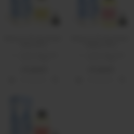
Жидкость ICE Cloud Cartel -
Жидкость ICE Cloud Cartel -
Sejora 120ml
Grappies 120ml
Вкус:
мятные, фруктовые
Вкус:
мятные, фруктовые
Объем, мл:
120
Объем, мл:
120
410 рублей
410 рублей
Распродано
Распродано