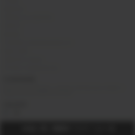
Отзывы
Вакансии
Обзоры на устройства
Новости
Бренды
Политика конфиденциальности
Карта сайта
Гарантия и сервис
Оптовое сотрудничество
О КОМПАНИИ
Вейп-шоп
«
InDaVape
»
- магазин электронных сигарет и
жидкостей для вейпа в Москве.
СОЦ.СЕТИ