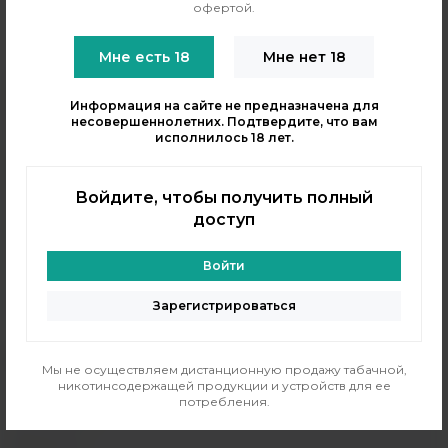
офертой.
Мне есть 18
Мне нет 18
Информация на сайте не предназначена для
несовершеннолетних. Подтвердите, что вам
исполнилось 18 лет.
+7 (964) 640-20-93
- Таганская
+7 (926) 028-52-32
- Перово
Войдите, чтобы получить полный
Заказать звонок
доступ
info@indavape.com
м. Перово, 1-я Владимирская 31
Войти
ПН - ВС 11:00 - 21:00
м. Таганская, Гончарная 38
Зарегистрироваться
ПН - ВС 11:00 - 21:00
КАТАЛОГ
Мы не осуществляем дистанционную продажу табачной,
никотинсодержащей продукции и устройств для ее
POD-системы
потребления.
Аромамиксы
Жидкости