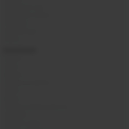
Одноразовые поды
Электронные сигареты
Атомайзеры
Комплектующие
Напитки
ИНФОРМАЦИЯ
Контакты
Отзывы
Вакансии
Обзоры на устройства
Новости
Бренды
Политика конфиденциальности
Карта сайта
Гарантия и сервис