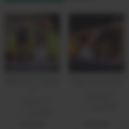
Жидкость Lemon Aid Salt -
Жидкость Lemon Aid Salt -
Watermelon Lemonade 30
Orange Lemonade 30 мл
мл
Вкус:
лимонад, напитки,
цитрусовые
Вкус:
лимонад, напитки,
Тип никотина:
солевой
ягодные
Страна:
USA/Америка
Тип никотина:
солевой
Страна:
USA/Америка
550 рублей
550 рублей