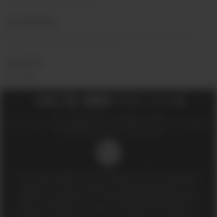
Оптовое сотрудничество
О КОМПАНИИ
Вейп-шоп
«
InDaVape
»
- магазин электронных сигарет и
жидкостей для вейпа в Москве.
СОЦ.СЕТИ
2018 - 2026 © Вейпшоп InDaVape в Москве
ИП Ухин Денис Александрович ИНН 773011970514 ОГРНИП 323774600508212
SEO-продвижение сайта -
Иванов Егор
18+
Доступ к сайту разрешен только лицам старше 18 лет, являющимися
потребителями табака или иной табачной, никотиносодержащей
продукции, которые в противном случае продолжат курить или
употреблять иную табачную, никотиносодержащую продукцию. Данный
сайт не является рекламой, а служит лишь для предоставления
достоверной информации о свойствах, характеристиках продукции и ее
наличии в магазинах сети (п.1 и п.2 ст.10 Закона «О защите прав