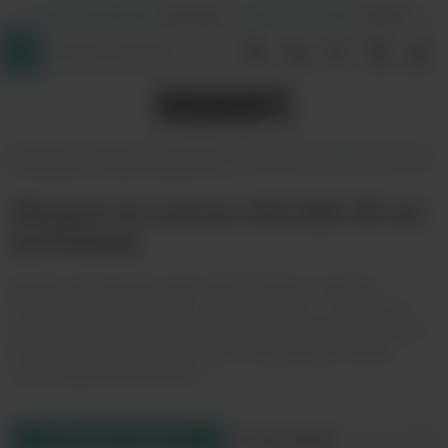
+7 (964) 640-20-93
- Таганская
+7 (926) 028-52-32
- Перово
InDaVape
Жидкости
Для POD-систем
Солевые жидкости от
400 рублей
Lemon Aid Salt 30 мл
Жидкости Lemon Aid Salt 30 мл
(солевые)
Каталог жидкостей Lemon Aid Salt 30 мл с ценами.
Представленные товары Lemon Aid Salt со статусом «в
наличии» гарантировано находятся на складе в Москве и
могут быть доставлены в один из наших вейп шопов
после оформления заказа.
Фильтр товаров