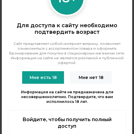
70
80
100
200
По типу
Для доступа к сайту необходимо
компактные
недорогие
многоразовые
мощные
подтвердить возраст
Сайт представляет собой интернет-витрину, позволяет
По характеристикам
ознакомиться с ассортиментом товара и оформить
бронирование для покупки в стационарных магазинах сети.
с датчиком
с кнопкой
со сменным аккумулятором
Информация на сайте не является рекламой и публичной
офертой.
с экраном
Мне есть 18
Мне нет 18
По цене, руб
Информация на сайте не предназначена для
1000
1200
1300
1400
1500
1600
1700
несовершеннолетних. Подтвердите, что вам
исполнилось 18 лет.
1800
2000
2300
2500
2700
2900
3000
3500
4000
4500
5000
Войдите, чтобы получить полный
доступ