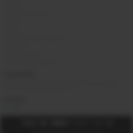
Вакансии
Обзоры на устройства
Новости
Бренды
Политика конфиденциальности
Карта сайта
Гарантия и сервис
Оптовое сотрудничество
О КОМПАНИИ
Вейп-шоп
«
InDaVape
»
- магазин электронных сигарет и
жидкостей для вейпа в Москве.
СОЦ.СЕТИ
2018 - 2026 © Вейпшоп InDaVape в Москве