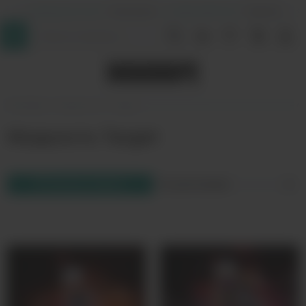
+7 (964) 640-20-93
- Таганская
+7 (926) 028-52-32
- Перово
InDaVape
Жидкости
Target
Жидкость Target
Фильтр товаров