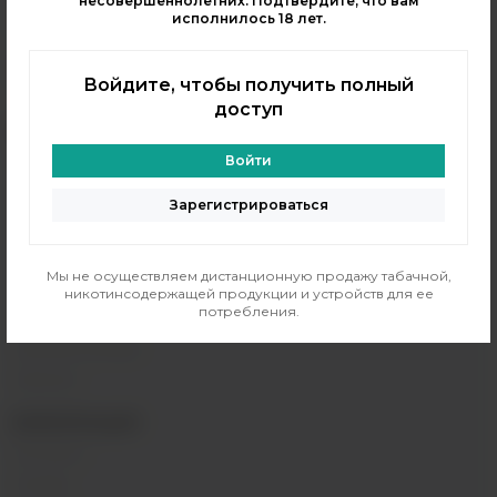
несовершеннолетних. Подтвердите, что вам
м. Перово, 1-я Владимирская 31
исполнилось 18 лет.
ПН - ВС 11:00 - 21:00
м. Таганская, Гончарная 38
Войдите, чтобы получить полный
ПН - ВС 11:00 - 21:00
доступ
КАТАЛОГ
Войти
POD-системы
Аромамиксы
Зарегистрироваться
Жидкости
Одноразовые поды
Мы не осуществляем дистанционную продажу табачной,
Электронные сигареты
никотинсодержащей продукции и устройств для ее
потребления.
Атомайзеры
Комплектующие
Напитки
ИНФОРМАЦИЯ
Контакты
Отзывы