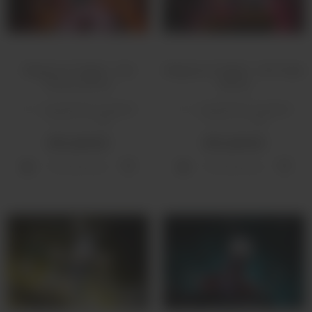
Жидкость Target - Get
Жидкость Target - Get Toast
Donut 120 мл
120 мл
Вкус:
десертные, ягодные
Вкус:
десертные, ягодные
Объем, мл:
120
Объем, мл:
120
650 рублей
650 рублей
Распродано
Распродано