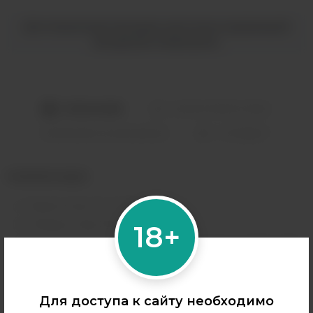
Дистанционная продажа никотиносодержащей
продукции запрещена.
ОПИСАНИЕ
ХАРАКТЕРИСТИКИ
0
НАЛИЧИЕ В МАГАЗИНАХ
ОТЗЫВЫ
Комплектация:
Thelema Solo Pro 100W mod
Centaurus Sub Ohm V2 Tank
18+
сменные испарители 2 шт, сопротивление 0.15Ω / 0.3Ω
запасные оринги
адаптер для аккумулятора формата 18650
Для доступа к сайту необходимо
Type-C кабель