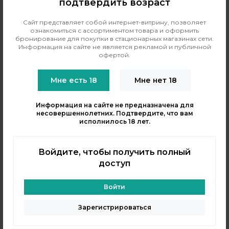
подтвердить возраст
руководство пользователя (для боксмода и для бака)
гарантийный талон
Сайт представляет собой интернет-витрину, позволяет
ознакомиться с ассортиментом товара и оформить
бронирование для покупки в стационарных магазинах сети.
Информация на сайте не является рекламой и публичной
Аналогичные товары
офертой.
Мне есть 18
Мне нет 18
Информация на сайте не предназначена для
несовершеннолетних. Подтвердите, что вам
исполнилось 18 лет.
Войдите, чтобы получить полный
доступ
Гик Вейп
Вупу
Войти
Набор GeekVape Aegis
Набор Voopoo Drag 6 Kit
Nano 3 Pod Kit
Зарегистрироваться
Бренд:
Voopoo
Мощность, Вт:
220
Бренд:
Geek Vape
Аккумулятор, мАч:
4400
Мощность, Вт:
30