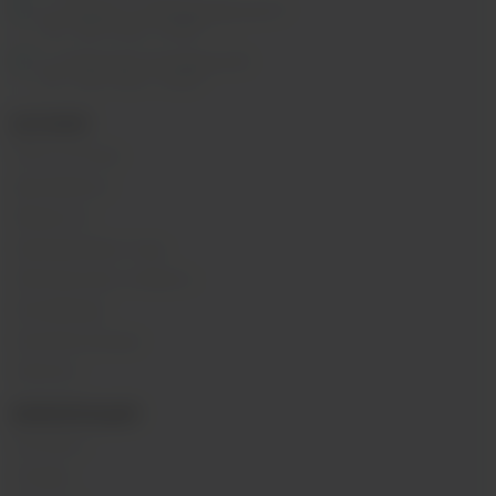
м. Перово, 1-я Владимирская 31
ПН - ВС 11:00 - 21:00
м. Таганская, Гончарная 38
ПН - ВС 11:00 - 21:00
КАТАЛОГ
POD-системы
Аромамиксы
Жидкости
Одноразовые поды
Электронные сигареты
Атомайзеры
Комплектующие
Напитки
ИНФОРМАЦИЯ
Контакты
Отзывы