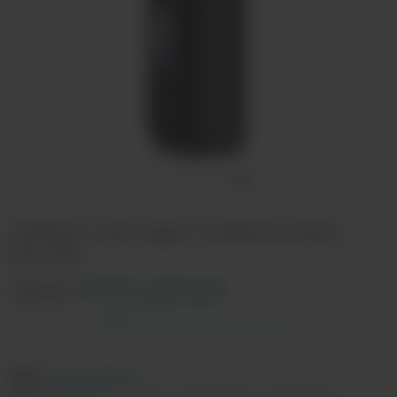
Набор Lost vape Thelema Solo
Pro Kit
Цена:
3700 рублей
Оставить отзыв на Телема Соло
ЦВЕТ:
Carbon Black