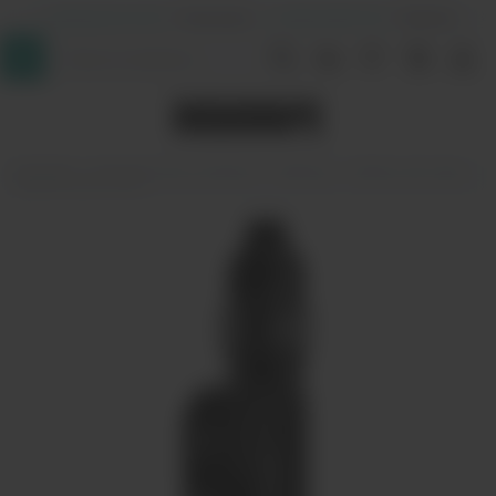
+7 (964) 640-20-93
- Таганская
+7 (926) 028-52-32
- Перово
InDaVape
Электронные сигареты
Наборы
Набор Lost vape
Thelema Solo Pro Kit