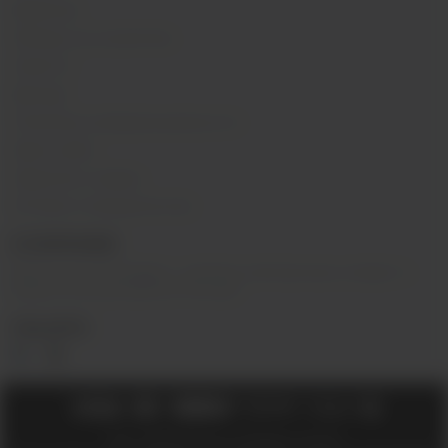
Вакансии
Обзоры на устройства
Новости
Бренды
Политика конфиденциальности
Карта сайта
Гарантия и сервис
Оптовое сотрудничество
О КОМПАНИИ
Вейп-шоп
«
InDaVape
»
- магазин электронных сигарет и
жидкостей для вейпа в Москве.
СОЦ.СЕТИ
2018 - 2026 © Вейпшоп InDaVape в Москве