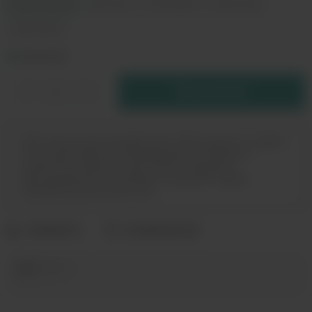
Carbon Black
Lotus Lilac
Pink Python
Wavy Gold
Wavy Silver
В РЕЗЕРВ
Дистанционная продажа (доставка) данного товара
не осуществляется. Информация не является
публичной офертой. Вы можете оформить
бронирование и приобрести данный товар в
магазинах розничной сети.