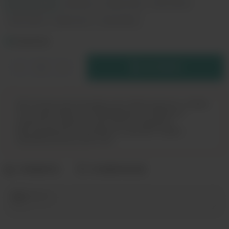
Cocoa Brown
Lake Blue
Modern Red
Pearl White
Sky Purple
Space Gray
Spray Black
В РЕЗЕРВ
Дистанционная продажа (доставка) данного товара
не осуществляется. Информация не является
публичной офертой. Вы можете оформить
бронирование и приобрести данный товар в
магазинах розничной сети.