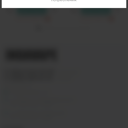
2690 рублей
2990 рублей
В резерв
В резерв
Cамовывоз
Дорик Е
?
Cамовывоз
Драг С2
?
+7 (964) 640-20-93
- Таганская
+7 (926) 028-52-32
- Перово
Заказать звонок
info@indavape.com
м. Перово, 1-я Владимирская 31
ПН - ВС 11:00 - 21:00
м. Таганская, Гончарная 38
ПН - ВС 11:00 - 21:00