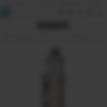
+7 (964) 640-20-93
- Таганская
+7 (926) 028-52-32
- Перово
InDaVape
POD-системы
Voopoo
Argus
Набор Voopoo Argus
Pro 2 Pod Kit