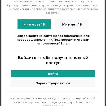
ознакомиться с ассортиментом товара и оформить
бронирование для покупки в стационарных магазинах сети.
Информация на сайте не является рекламой и публичной
офертой.
Мне есть 18
Мне нет 18
Информация на сайте не предназначена для
несовершеннолетних. Подтвердите, что вам
исполнилось 18 лет.
Войдите, чтобы получить полный
Вупу
Вупу
доступ
Набор VooPoo Doric E Pod
Набор Voopoo Drag S2 Pod
Kit
Mod Kit
Войти
Бренд:
Voopoo
Бренд:
Voopoo
Мощность, Вт:
25
Мощность, Вт:
60
Зарегистрироваться
Аккумулятор, мАч:
1500
Объем бака, мл:
5
Объем бака, мл:
3
Тип зарядки:
Type-C
Мы не осуществляем дистанционную продажу табачной,
никотинсодержащей продукции и устройств для ее
потребления.