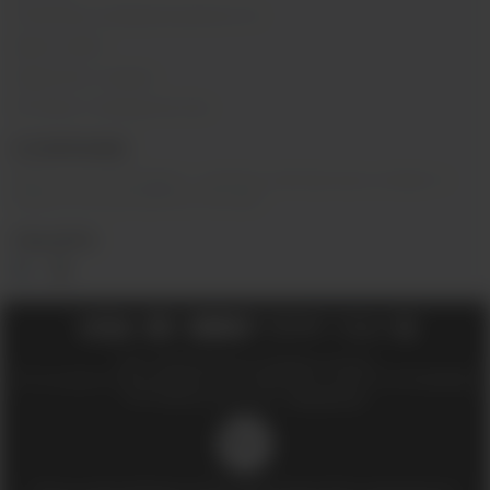
Политика конфиденциальности
Карта сайта
Гарантия и сервис
Оптовое сотрудничество
О КОМПАНИИ
Вейп-шоп
«
InDaVape
»
- магазин электронных сигарет и
жидкостей для вейпа в Москве.
СОЦ.СЕТИ
2018 - 2026 © Вейпшоп InDaVape в Москве
ИП Ухин Денис Александрович ИНН 773011970514 ОГРНИП 323774600508212
SEO-продвижение сайта -
Иванов Егор
18+