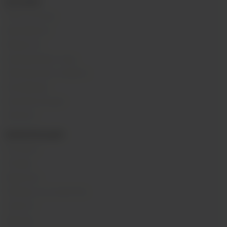
КАТАЛОГ
POD-системы
Аромамиксы
Жидкости
Одноразовые поды
Электронные сигареты
Атомайзеры
Комплектующие
Напитки
ИНФОРМАЦИЯ
Контакты
Отзывы
Вакансии
Обзоры на устройства
Новости
Бренды