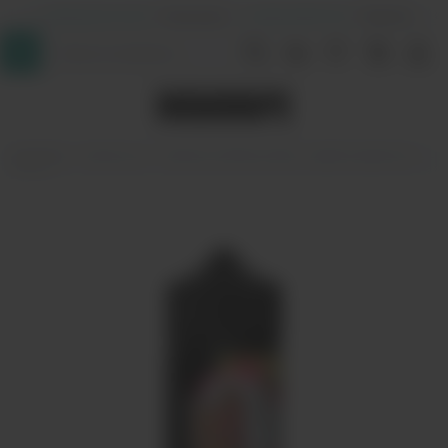
+7 (964) 640-20-93
- Таганская
+7 (926) 028-52-32
- Перово
InDaVape
Жидкости
Жидкость Blaze Sweet - Apple Dragonfruit
100мл