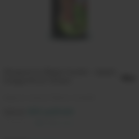
Жидкость Blaze Sweet - Apple
Dragonfruit 100мл
Жидкость со вкусом "Яблоко и питахайя"
Цена:
650 рублей
Оставить отзыв