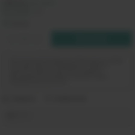
КРЕПОСТЬ:
3 мг classic
3 мг classic
0 мг
В РЕЗЕРВ
Дистанционная продажа (доставка) данного товара
не осуществляется. Информация не является
публичной офертой. Вы можете оформить
бронирование и приобрести данный товар в
магазинах розничной сети.