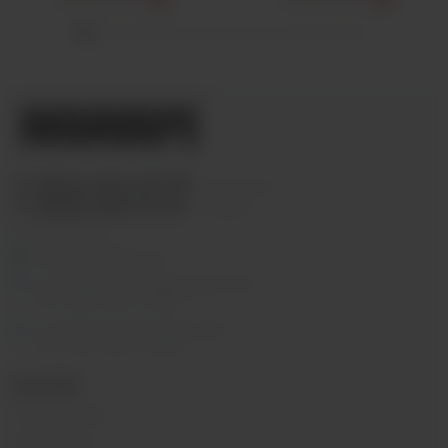
Только самовывоз
?
Только самовывоз
?
+7 (964) 640-20-93
- Таганская
+7 (926) 028-52-32
- Перово
Заказать звонок
info@indavape.com
м. Перово, 1-я Владимирская 31
ПН - ВС 11:00 - 21:00
м. Таганская, Гончарная 38
ПН - ВС 11:00 - 21:00
КАТАЛОГ
POD-системы
Аромамиксы