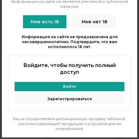
Информация на сайте не является рекламой и публичной
офертой.
Мне есть 18
Мне нет 18
Информация на сайте не предназначена для
несовершеннолетних. Подтвердите, что вам
исполнилось 18 лет.
ЭЛЕКТРО ДЖЕМ
ЭЛЕКТРО ДЖЕМ
Жидкость Tobacco Barrel -
Жидкость Tobacco Barrel -
Damson 60 мл
Blend 60 мл
Войдите, чтобы получить полный
доступ
Бренд:
ELECTRO JAM
Бренд:
ELECTRO JAM
PG/VG:
50/50
PG/VG:
50/50
Вкус:
табачные, ягодные
Вкус:
напитки, табачные
Войти
Тип никотина:
классический
Тип никотина:
классический
Зарегистрироваться
490 рублей
490 рублей
Мы не осуществляем дистанционную продажу табачной,
никотинсодержащей продукции и устройств для ее
потребления.
В резерв
В резерв