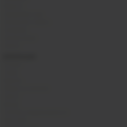
Жидкости
Одноразовые поды
Электронные сигареты
Атомайзеры
Комплектующие
Напитки
ИНФОРМАЦИЯ
Контакты
Отзывы
Вакансии
Обзоры на устройства
Новости
Бренды
Политика конфиденциальности
Карта сайта