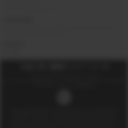
Гарантия и сервис
Оптовое сотрудничество
О КОМПАНИИ
Вейп-шоп
«
InDaVape
»
- магазин электронных сигарет и
жидкостей для вейпа в Москве.
СОЦ.СЕТИ
2018 - 2026 © Вейпшоп InDaVape в Москве
ИП Ухин Денис Александрович ИНН 773011970514 ОГРНИП 323774600508212
SEO-продвижение сайта -
Иванов Егор
18+
Доступ к сайту разрешен только лицам старше 18 лет, являющимися
потребителями табака или иной табачной, никотиносодержащей
продукции, которые в противном случае продолжат курить или
употреблять иную табачную, никотиносодержащую продукцию. Данный
сайт не является рекламой, а служит лишь для предоставления