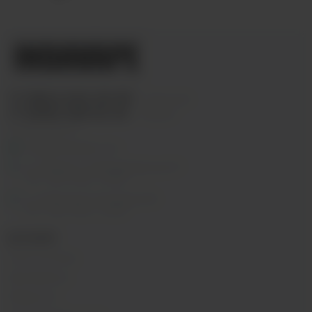
+7 (964) 640-20-93
- Таганская
+7 (926) 028-52-32
- Перово
Заказать звонок
info@indavape.com
м. Перово, 1-я Владимирская 31
ПН - ВС 11:00 - 21:00
м. Таганская, Гончарная 38
ПН - ВС 11:00 - 21:00
КАТАЛОГ
POD-системы
Аромамиксы
Жидкости