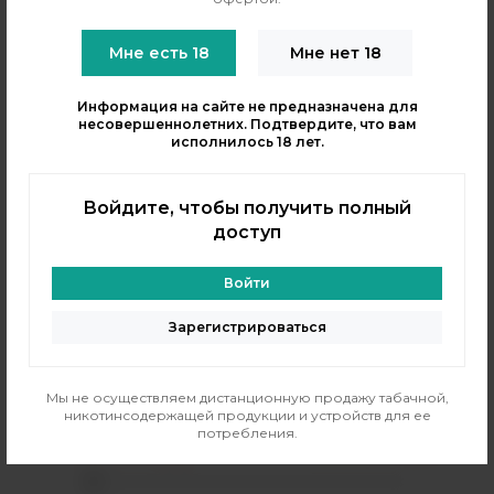
Мне есть 18
Мне нет 18
Информация на сайте не предназначена для
несовершеннолетних. Подтвердите, что вам
ЭЛЕКТРО ДЖЕМ
Дядя Вова Presents
исполнилось 18 лет.
Жидкость Tobacco Barrel -
Жидкость Ice Paradise
Blend 60 мл
Double Ice - Crimson
Scream 58 мл
Войдите, чтобы получить полный
Бренд:
ELECTRO JAM
доступ
PG/VG:
50/50
Бренд:
Дядя Вова Presents
Вкус:
напитки, табачные
Вкус:
кислый, лимон, холодок,
Тип никотина:
классический
ягодные
Войти
Объем, мл:
58
Зарегистрироваться
490 рублей
290 рублей
Мы не осуществляем дистанционную продажу табачной,
В резерв
В резерв
никотинсодержащей продукции и устройств для ее
потребления.
Только самовывоз
?
Только самовывоз
?