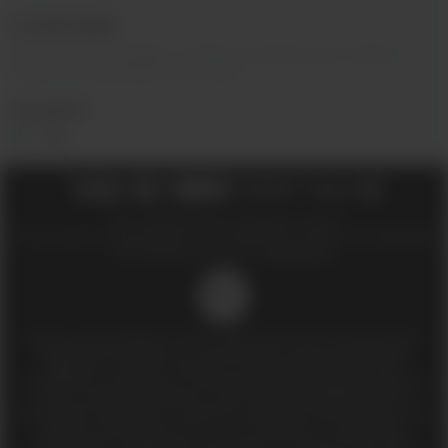
О КОМПАНИИ
Вейп-шоп
«
InDaVape
»
- магазин электронных сигарет и
жидкостей для вейпа в Москве.
СОЦ.СЕТИ
2018 - 2026 © Вейпшоп InDaVape в Москве
ИП Ухин Денис Александрович ИНН 773011970514 ОГРНИП 323774600508212
SEO-продвижение сайта -
Иванов Егор
18+
Доступ к сайту разрешен только лицам старше 18 лет, являющимися
потребителями табака или иной табачной, никотиносодержащей
продукции, которые в противном случае продолжат курить или
употреблять иную табачную, никотиносодержащую продукцию. Данный
сайт не является рекламой, а служит лишь для предоставления
достоверной информации о свойствах, характеристиках продукции и ее
наличии в магазинах сети (п.1 и п.2 ст.10 Закона «О защите прав
потребителей»). Информация, размещённая на данном сайте, носит