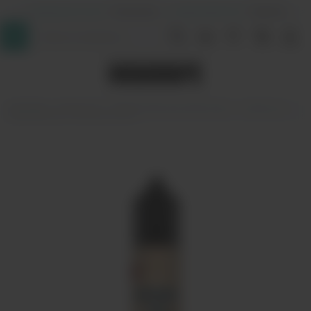
+7 (964) 640-20-93
- Таганская
+7 (926) 028-52-32
- Перово
InDaVape
Жидкости
Tobacco Barrel by ElectroJam
Жидкость
Tobacco Barrel - Damson 60 мл