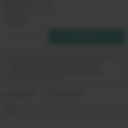
КРЕПОСТЬ:
6 мг classic
6 мг classic
12 мг classic
В РЕЗЕРВ
Дистанционная продажа (доставка) данного товара
не осуществляется. Информация не является
публичной офертой. Вы можете оформить
бронирование и приобрести данный товар в
магазинах розничной сети.