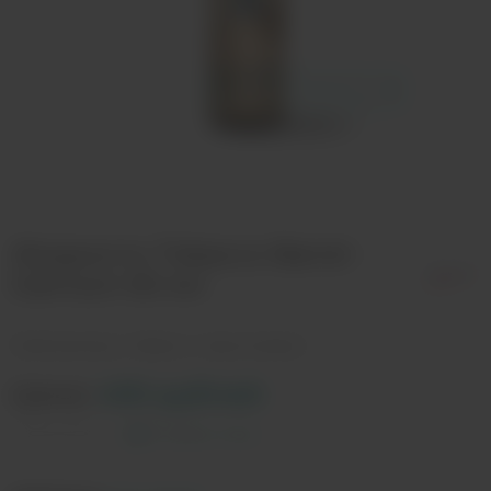
Жидкость Tobacco Barrel -
Damson 60 мл
Глубокий вкус табака с черносливом
Цена:
490 рублей
Оставить отзыв