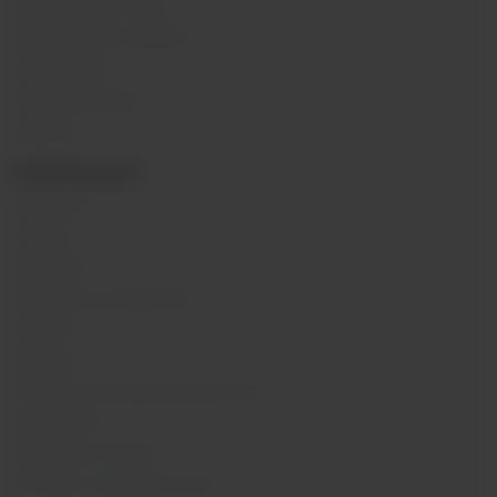
Одноразовые поды
Электронные сигареты
Атомайзеры
Комплектующие
Напитки
ИНФОРМАЦИЯ
Контакты
Отзывы
Вакансии
Обзоры на устройства
Новости
Бренды
Политика конфиденциальности
Карта сайта
Гарантия и сервис
Оптовое сотрудничество