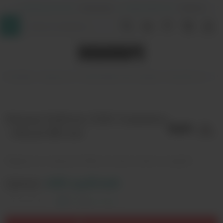
+7 (964) 640-20-93
- Таганская
+7 (926) 028-52-32
- Перово
InDaVape
Жидкости
Жижа Edition EXO Subzero - Allure 80 мл
Жижа Edition EXO Subzero
- Allure 80 мл
Жидкость со вкусом "Микс из личи и алоэ со льдом"
Цена:
480 рублей
Оставить отзыв