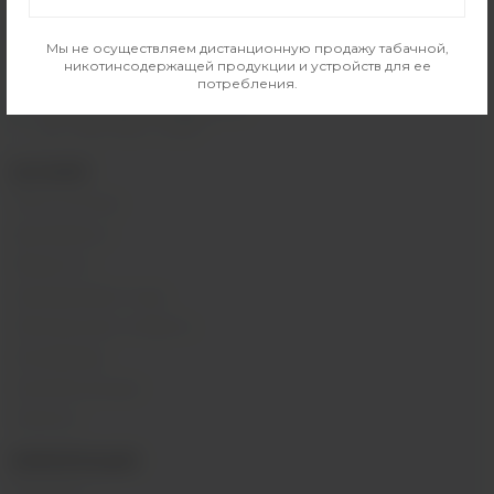
info@indavape.com
Мы не осуществляем дистанционную продажу табачной,
м. Перово, 1-я Владимирская 31
никотинсодержащей продукции и устройств для ее
ПН - ВС 11:00 - 21:00
потребления.
м. Таганская, Гончарная 38
ПН - ВС 11:00 - 21:00
КАТАЛОГ
POD-системы
Аромамиксы
Жидкости
Одноразовые поды
Электронные сигареты
Атомайзеры
Комплектующие
Напитки
ИНФОРМАЦИЯ
Контакты