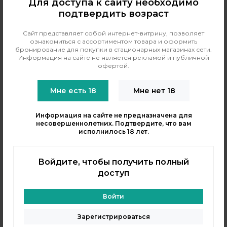
Для доступа к сайту необходимо
подтвердить возраст
Сайт представляет собой интернет-витрину, позволяет
ознакомиться с ассортиментом товара и оформить
ОПИСАНИЕ
ХАРАКТЕРИСТИКИ
бронирование для покупки в стационарных магазинах сети.
Информация на сайте не является рекламой и публичной
0
НАЛИЧИЕ В МАГАЗИНАХ
ОТЗЫВЫ
офертой.
Мне есть 18
Мне нет 18
Жидкость Edition EXO Subzero - Allure (Микс из личи и
алоэ со льдом) в флаконе 80 мл. Узнаваемый и
полюбившийся вкус личи и алоэ со льдом во всех
Информация на сайте не предназначена для
несовершеннолетних. Подтвердите, что вам
магазинах INDAVAPE.
исполнилось 18 лет.
Войдите, чтобы получить полный
доступ
Войти
+7 (964) 640-20-93
- Таганская
+7 (926) 028-52-32
- Перово
Зарегистрироваться
Заказать звонок