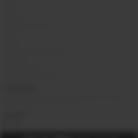
Отзывы
Вакансии
Обзоры на устройства
Новости
Бренды
Политика конфиденциальности
Карта сайта
Гарантия и сервис
Оптовое сотрудничество
О КОМПАНИИ
Вейп-шоп
«
InDaVape
»
- магазин электронных сигарет и
жидкостей для вейпа в Москве.
СОЦ.СЕТИ