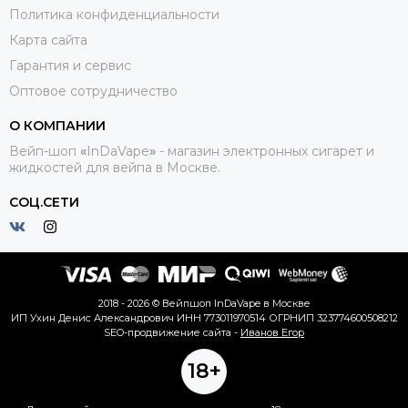
Политика конфиденциальности
Карта сайта
Гарантия и сервис
Оптовое сотрудничество
О КОМПАНИИ
Вейп-шоп
«
InDaVape
»
- магазин электронных сигарет и
жидкостей для вейпа в Москве.
СОЦ.СЕТИ
2018 - 2026 © Вейпшоп InDaVape в Москве
ИП Ухин Денис Александрович ИНН 773011970514 ОГРНИП 323774600508212
SEO-продвижение сайта -
Иванов Егор
18+